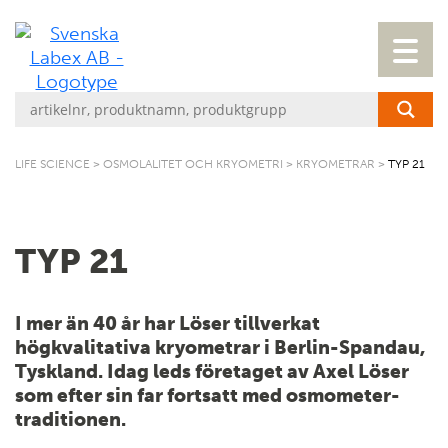
LIFE SCIENCE
>
OSMOLALITET OCH KRYOMETRI
>
KRYOMETRAR
>
TYP 21
TYP 21
I mer än 40 år har Löser tillverkat
högkvalitativa kryometrar i Berlin-Spandau,
Tyskland. Idag leds företaget av Axel Löser
som efter sin far fortsatt med osmometer-
traditionen.