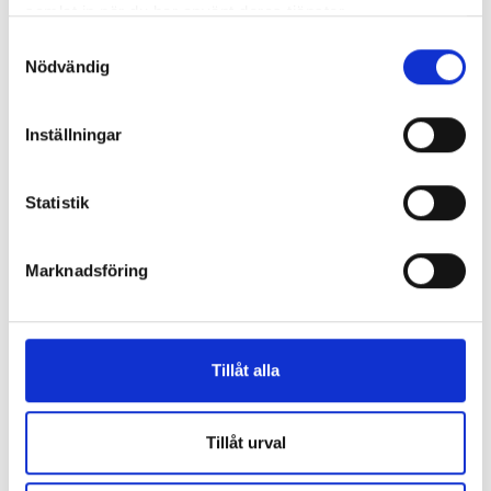
samlat in när du har använt deras tjänster.
Samtyckesval
LIKNANDE PRODUKTER
Nödvändig
Inställningar
Statistik
Typ 16 – 16M
Marknadsföring
Tillåt alla
Tillåt urval