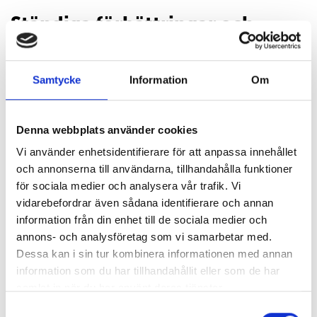
Ständiga förbättringar och
innovativa lösningar
Innovationer och nytänkande uppstår ofta ur
Samtycke
Information
Om
det vardagliga och praktiska
kvalitetsutvecklingsarbetet, men innebär också
något nytt eller väsentligt förbättrat. Det
Denna webbplats använder cookies
handlar om en grad av kreativitet och
Vi använder enhetsidentifierare för att anpassa innehållet
nytänkande, som vi vill främja.
och annonserna till användarna, tillhandahålla funktioner
Vi samarbetar med, inspireras och lär av andra
för sociala medier och analysera vår trafik. Vi
aktörer, såväl kunder som leverantörer i olika
vidarebefordrar även sådana identifierare och annan
länder och branscher. Vi uppmuntrar alla att
information från din enhet till de sociala medier och
utveckla, testa, utvärdera och införa nya
annons- och analysföretag som vi samarbetar med.
tankesätt, gärna tillsammans med andra. Med
Dessa kan i sin tur kombinera informationen med annan
ett aktivt samarbete där vi gemensamt delar
information som du har tillhandahållit eller som de har
våra erfarenheter och smarta lösningar är
samlat in när du har använt deras tjänster.
LABEX en leverantör och samarbetspartner där
Samtyckesval