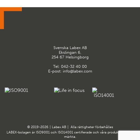
Svenska Labex AB
Ekslingan 6,
254 67 Helsingborg
Tel:
042-32 40 00
E-post:
info@labex.com
© 2019-2026
|
Labex AB
|
Alla rättigheter förbehålles
LABEX-bolagen är ISO9001 och ISO14001 certifierade och våra produkter är CE-
märkta.