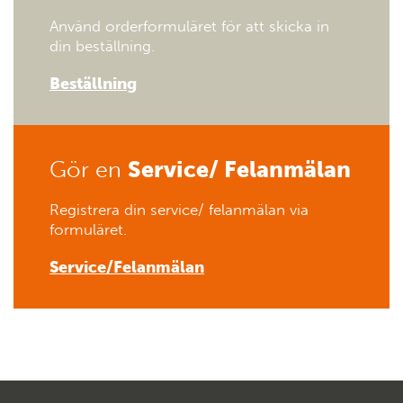
Använd orderformuläret för att skicka in
din beställning.
Beställning
Gör en
Service/ Felanmälan
Registrera din service/ felanmälan via
formuläret.
Service/Felanmälan