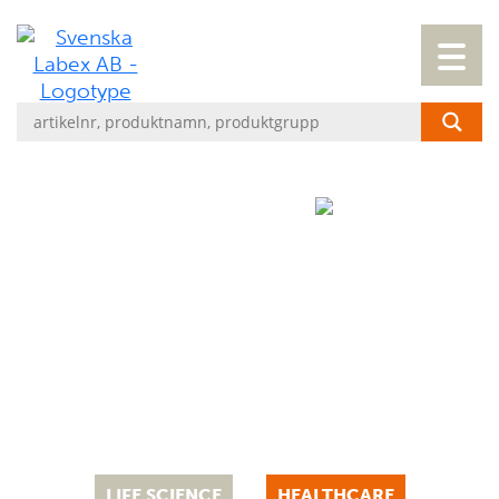
Ett familjeföretag med 50 år
inom healthcare och life science.
Det är med denna erfarenhet som vi bygger
långsiktiga relationer med kunder, leverantörer
och kollegor.
LIFE SCIENCE
HEALTHCARE