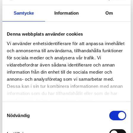
Samtycke
Information
Om
2026-02-16
Labex
Denna webbplats använder cookies
Vi använder enhetsidentifierare för att anpassa innehållet
Webinarie VCM 5 mars
och annonserna till användarna, tillhandahålla funktioner
för sociala medier och analysera vår trafik. Vi
Vad är VCM-VET™ och hur används den inom
vidarebefordrar även sådana identifierare och annan
veterinärmedicin? VCM-VET™ är en variant av
information från din enhet till de sociala medier och
tromboelastografi för att mäta hemostasen i ett
annons- och analysföretag som vi samarbetar med.
blodprov. VCM-VET™ mäter förändringarna i de
Dessa kan i sin tur kombinera informationen med annan
viskoelastiska egenskaperna i provet från det att ett
information som du har tillhandahållit eller som de har
koagel bildas till att det fibrinolyseras. VCM-
samlat in när du har använt deras tjänster.
VET™ omvandlar...
[LÄS MER]
Samtyckesval
Nödvändig