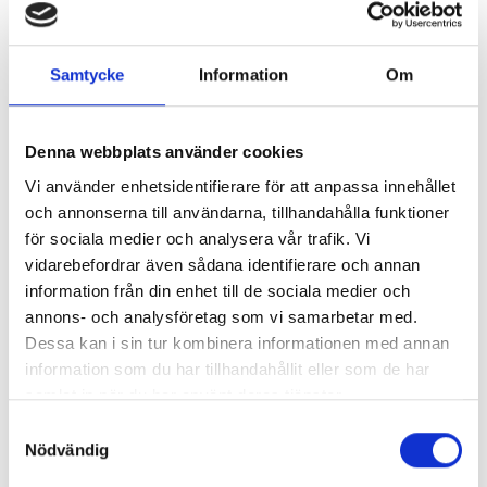
Samtycke
Information
Om
Denna webbplats använder cookies
Vi använder enhetsidentifierare för att anpassa innehållet
och annonserna till användarna, tillhandahålla funktioner
för sociala medier och analysera vår trafik. Vi
Transfusion
vidarebefordrar även sådana identifierare och annan
information från din enhet till de sociala medier och
annons- och analysföretag som vi samarbetar med.
Dessa kan i sin tur kombinera informationen med annan
information som du har tillhandahållit eller som de har
samlat in när du har använt deras tjänster.
Samtyckesval
Nödvändig