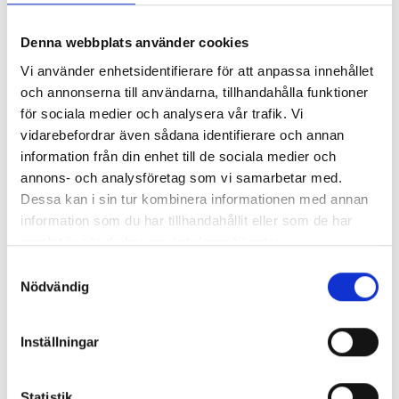
ditt samtycke, så kommer vi att inhämta ditt
samtycke innan vi påbörjar sådan behandling.
Denna webbplats använder cookies
Uppgifterna som vi samlar in i enlighet med vad
som anges ovan raderas när ändamålen med
Vi använder enhetsidentifierare för att anpassa innehållet
behandlingen har fullgjorts.
och annonserna till användarna, tillhandahålla funktioner
för sociala medier och analysera vår trafik. Vi
Säkerhet till skydd för
vidarebefordrar även sådana identifierare och annan
information från din enhet till de sociala medier och
personuppgifter
annons- och analysföretag som vi samarbetar med.
Dessa kan i sin tur kombinera informationen med annan
LABEX värnar om en hög säkerhet för dina
information som du har tillhandahållit eller som de har
personuppgifter och har i detta syfte vidtagit
samlat in när du har använt deras tjänster.
lämpliga tekniska och organisatoriska
säkerhetsåtgärder för att skydda dina
Samtyckesval
personuppgifter ifrån obehörig åtkomst,
Nödvändig
ändring, spridning eller förstörelse.
Inställningar
Begränsningar i utlämnande av
personuppgifter
Statistik