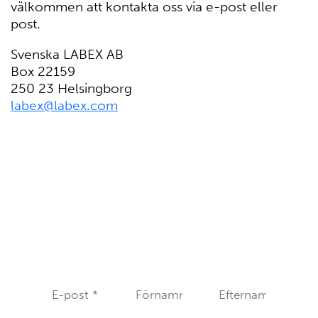
välkommen att kontakta oss via e-post eller
post.
Svenska LABEX AB
Box 22159
250 23 Helsingborg
labex@labex.com
NYHETSBREV
Vill du ta del av spännande nyheter och
forskning? Registrera dig till vårt nyhetsbrev.