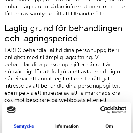
enbart lägga upp sådan information som du har
fått deras samtycke till att tillhandahålla.
Laglig grund för behandlingen
och lagringsperiod
LABEX behandlar alltid dina personuppgifter i
enlighet med tillämplig lagstiftning. Vi
behandlar dina personuppgifter när det är
nödvändigt för att fullgöra ett avtal med dig och
när vi har ett annat legitimt och berättigat
intresse av att behandla dina personuppgifter,
exempelvis ett intresse av att få marknadsföra
oss mot besökare på webbplats eller ett
intresse av att utveckla vår webbplats eller våra
produkter och/eller tjänster. Om vi skulle
behandla dina personuppgifter för något
Samtycke
Information
Om
ändamål som enlig tillämplig lagstiftning kräver