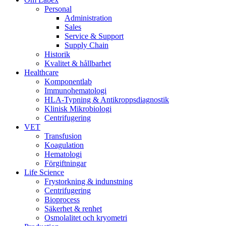
Personal
Administration
Sales
Service & Support
Supply Chain
Historik
Kvalitet & hållbarhet
Healthcare
Komponentlab
Immunohematologi
HLA-Typning & Antikroppsdiagnostik
Klinisk Mikrobiologi
Centrifugering
VET
Transfusion
Koagulation
Hematologi
Förgiftningar
Life Science
Frystorkning & indunstning
Centrifugering
Bioprocess
Säkerhet & renhet
Osmolalitet och kryometri