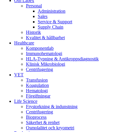
Om Labex
Personal
Administration
Sales
Service & Support
Supply Chain
Historik
Kvalitet & hållbarhet
Healthcare
Komponentlab
Immunohematologi
HLA-Typning & Antikroppsdiagnostik
Klinisk Mikrobiologi
Centrifugering
VET
Transfusion
Koagulation
Hematologi
Förgiftningar
Life Science
Frystorkning & indunstning
Centrifugering
Bioprocess
Säkerhet & renhet
Osmolalitet och kryometri