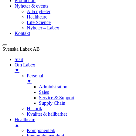
Production
Nyheter & events
Alla nyheter
Healthcare
Life Science
Nyheter – Labex
Kontakt
Svenska Labex AB
Start
Om Labex
▼
Personal
▼
Administration
Sales
Service & Support
Supply Chain
Historik
Kvalitet & hållbarhet
Healthcare
▲
Komponentlab
Immunohematologi