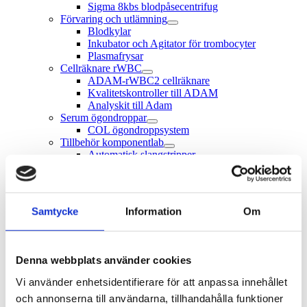
Sigma 8kbs blodpåsecentrifug
Förvaring och utlämning
Blodkylar
Inkubator och Agitator för trombocyter
Plasmafrysar
Cellräknare rWBC
ADAM-rWBC2 cellräknare
Kvalitetskontroller till ADAM
Analyskit till Adam
Serum ögondroppar
COL ögondroppsystem
Tillbehör komponentlab
Automatisk slangstripper
Manuell slangstripper
Immunohematologi
Analyssystem
IH-500 NEXT
Samtycke
Information
Om
IH 1000
Banjo ID-Reader
Mindre analysinstrument
Centrifug ID-Kort & rörteknik
Denna webbplats använder cookies
Celltvätt DiaCent CW
Incubator
Vi använder enhetsidentifierare för att anpassa innehållet
Gelkort
och annonserna till användarna, tillhandahålla funktioner
ABO RhD bestämning