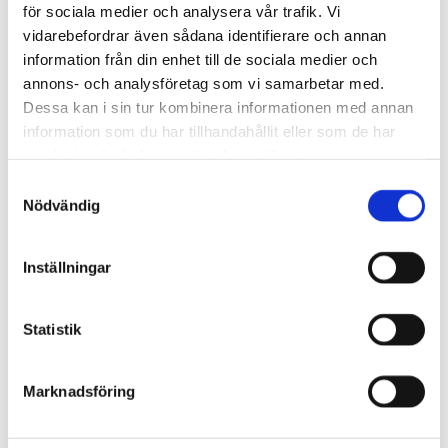
för sociala medier och analysera vår trafik. Vi
Antigentypning
Antikroppsscreening
vidarebefordrar även sådana identifierare och annan
BAS-test / MG-test
information från din enhet till de sociala medier och
DAT
annons- och analysföretag som vi samarbetar med.
RhD-typning
ID-Testceller & QC kontroller
Dessa kan i sin tur kombinera informationen med annan
Testceller
information som du har tillhandahållit eller som de har
QC kontroller
samlat in när du har använt deras tjänster.
Antisera & testceller rörteknik
Antihumanglobulin
Samtyckesval
Monoklonala reagenser
Nödvändig
Polyklonala reagenser
Testceller rörteknik
Elueringslösning
Suspensionslösningar
Inställningar
Beredningslösningar
Spädningslösningar
Diluent pH7
Statistik
NaOH 0,5M
Trombocyt serologi
MAIPA
Genomisk blodgruppering
Marknadsföring
Ery Q
Fetalt RHD
HLA-Typning & Antikroppsdiagnostik