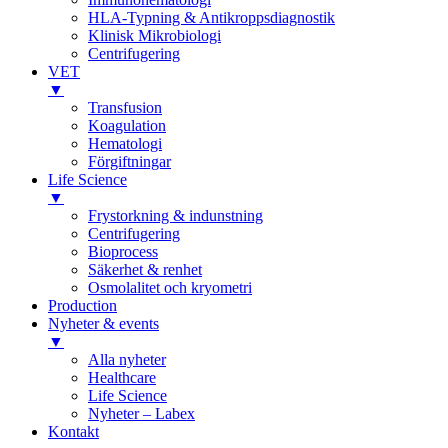
HLA-Typning & Antikroppsdiagnostik
Klinisk Mikrobiologi
Centrifugering
VET
▼
Transfusion
Koagulation
Hematologi
Förgiftningar
Life Science
▼
Frystorkning & indunstning
Centrifugering
Bioprocess
Säkerhet & renhet
Osmolalitet och kryometri
Production
Nyheter & events
▼
Alla nyheter
Healthcare
Life Science
Nyheter – Labex
Kontakt