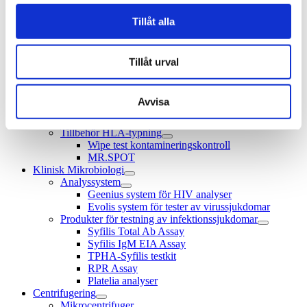
HLA-typning
Tillåt alla
HLA-typning med realtid-PCR
HLA-typning med PCR-SSO
HLA-typning med PCR-SSP
HLA antikroppdiagnostik
Tillåt urval
HLA antikroppsidentifiering
HLA associerad sjukdomsdiagnostik
HLA-B*27 Ankylosing spondylitis (M.
Avvisa
Bechterew) et al
HLA-DQ2/DQ8 Celiaki / Glutenintolerans
Tillbehör HLA-typning
Wipe test kontamineringskontroll
MR.SPOT
Klinisk Mikrobiologi
Analyssystem
Geenius system för HIV analyser
Evolis system för tester av virussjukdomar
Produkter för testning av infektionssjukdomar
Syfilis Total Ab Assay
Syfilis IgM EIA Assay
TPHA-Syfilis testkit
RPR Assay
Platelia analyser
Centrifugering
Mikrocentrifuger