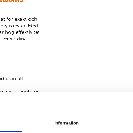
GSLÖSNING
nat för exakt och
n erytrocyter. Med
rar
hög effektivitet
,
ptimera dina
id utan att
arar integriteten i
 minimerar risken för
sultat.
Information
letar efter en
pålitlig
 Bio-Rads uppdrag att