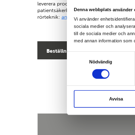
leverera produkter som förbättrar diagnos
Denna webbplats använder 
patientsäkerhet.
Se även dessa lösningar
rörteknik:
antisera och testceller för rörte
Vi använder enhetsidentifierar
sociala medier och analysera 
till de sociala medier och a
med annan information som du 
Beställningsinformation
Samtyckesval
Nödvändig
Avvisa