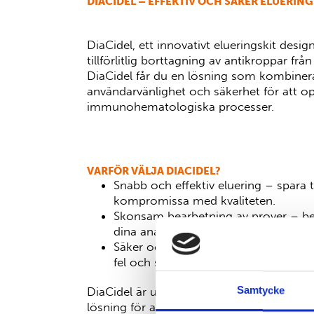
DIACIDEL – EFFEKTIV OCH SÄKER ELUERIN
DiaCidel
, ett innovativt elueringskit desig
tillförlitlig borttagning av antikroppar frå
DiaCidel får du en lösning som kombine
användarvänlighet
och
säkerhet
för att o
immunohematologiska processer.
VARFÖR VÄLJA DIACIDEL?
Snabb och effektiv eluering
– spara t
kompromissa med kvaliteten.
Skonsam bearbetning av prover
– bev
dina analyser.
Säker och standardiserad procedur
–
fel och säkerställer reproducerbara re
Samtycke
DiaCidel är utformat för laboratorier som 
lösning för antikroppseluering
och stöder