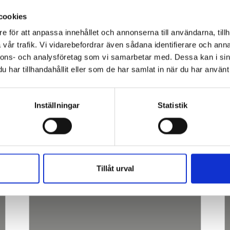
tisk precision och
cookies
 inom
knik
e för att anpassa innehållet och annonserna till användarna, tillh
vår trafik. Vi vidarebefordrar även sådana identifierare och anna
nnons- och analysföretag som vi samarbetar med. Dessa kan i sin
har tillhandahållit eller som de har samlat in när du har använt 
Inställningar
Statistik
SE ÄVEN:
Tillåt urval