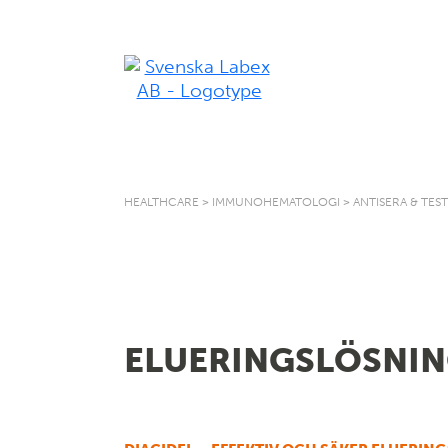
HEALTHCARE
>
IMMUNOHEMATOLOGI
>
ANTISERA & TES
ELUERINGSLÖSNI