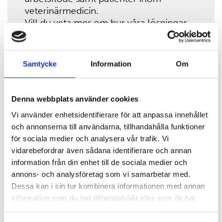
veterinärmedicin.
Vill du veta mer om hur våra lösningar
kan stärka er transfusionsverksamhet?
Ring oss direkt 042-324000 eller skicka
en offertförfrågan sales@labex.com
Samtycke
Information
Om
Denna webbplats använder cookies
Vi använder enhetsidentifierare för att anpassa innehållet
och annonserna till användarna, tillhandahålla funktioner
för sociala medier och analysera vår trafik. Vi
vidarebefordrar även sådana identifierare och annan
information från din enhet till de sociala medier och
annons- och analysföretag som vi samarbetar med.
Blodgruppering
Dessa kan i sin tur kombinera informationen med annan
information som du har tillhandahållit eller som de har
samlat in när du har använt deras tjänster.