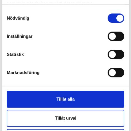
samlat in när du har använt deras tjänster.
egna blodgruppssystem. Alvedia
Samtyckesval
QuickTest är avsett för att utföra
Nödvändig
bestämning av blodgrupp. Vill du veta
mer om testerna från Alvedia? Kontakta
oss på sales@labex.com
Inställningar
Statistik
Marknadsföring
Tillåt alla
Quicktest och Labtest
Tillåt urval