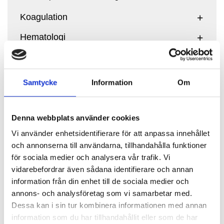
Koagulation
Hematologi
Förgiftningar
Samtycke
Information
Om
Blodgruppering
Denna webbplats använder cookies
Vi använder enhetsidentifierare för att anpassa innehållet
och annonserna till användarna, tillhandahålla funktioner
för sociala medier och analysera vår trafik. Vi
Ett blodgruppsantigen definieras som en
vidarebefordrar även sådana identifierare och annan
molekylstruktur på erytrocytens yta som
information från din enhet till de sociala medier och
kan kännas igen av en specifik
annons- och analysföretag som vi samarbetar med.
antikropp. Strukturer med liknande
Dessa kan i sin tur kombinera informationen med annan
sammansättning kan grupperas i olika
information som du har tillhandahållit eller som de har
blodgruppssystem. Varje djurart har sina