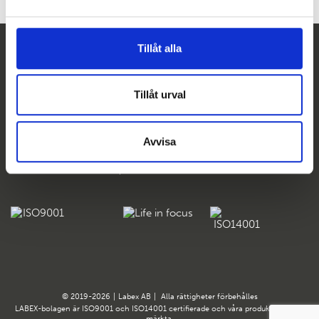
Tillåt alla
Tillåt urval
Svenska Labex AB
Ekslingan 6,
254 67 Helsingborg
Avvisa
Tel:
042-32 40 00
E-post:
info@labex.com
© 2019-2026
|
Labex AB
|
Alla rättigheter förbehålles
LABEX-bolagen är ISO9001 och ISO14001 certifierade och våra produkter är CE-
märkta.