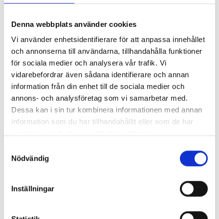
Denna webbplats använder cookies
Vi använder enhetsidentifierare för att anpassa innehållet
och annonserna till användarna, tillhandahålla funktioner
för sociala medier och analysera vår trafik. Vi
vidarebefordrar även sådana identifierare och annan
information från din enhet till de sociala medier och
annons- och analysföretag som vi samarbetar med.
Dessa kan i sin tur kombinera informationen med annan
information som du har tillhandahållit eller som de har
samlat in när du har använt deras tjänster.
Camilla Paulsson
Samtyckesval
Customer support
Nödvändig
camilla.paulsson(at)labex.com
Inställningar
+46 (0)42 32 40 04
Statistik