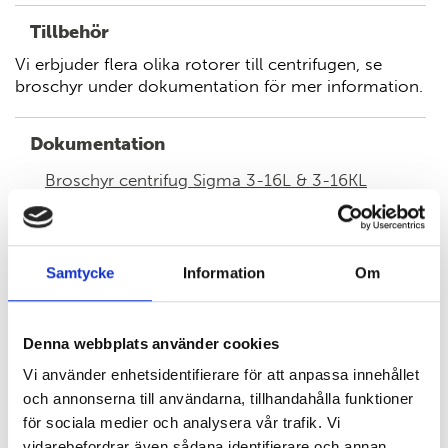
Tillbehör
Vi erbjuder flera olika rotorer till centrifugen, se
broschyr under dokumentation för mer information.
Dokumentation
Broschyr centrifug Sigma 3-16L & 3-16KL
EC declaration
Samtycke
Information
Om
Denna webbplats använder cookies
KONTAKTA OSS HÄR
Vi använder enhetsidentifierare för att anpassa innehållet
och annonserna till användarna, tillhandahålla funktioner
för sociala medier och analysera vår trafik. Vi
vidarebefordrar även sådana identifierare och annan