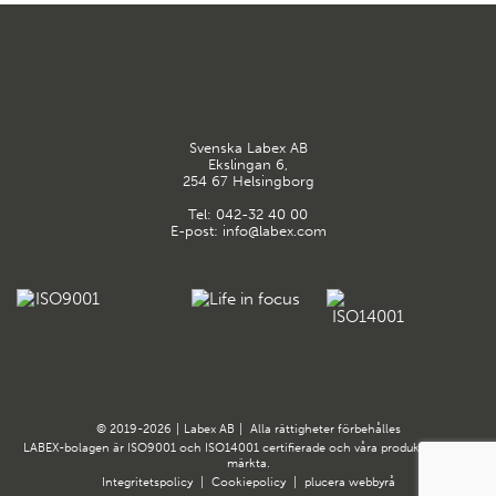
Svenska Labex AB
Ekslingan 6,
254 67 Helsingborg
Tel:
042-32 40 00
E-post:
info@labex.com
© 2019-2026
|
Labex AB
|
Alla rättigheter förbehålles
LABEX-bolagen är ISO9001 och ISO14001 certifierade och våra produkter är CE-
märkta.
Integritetspolicy
|
Cookiepolicy
|
plucera
webbyrå