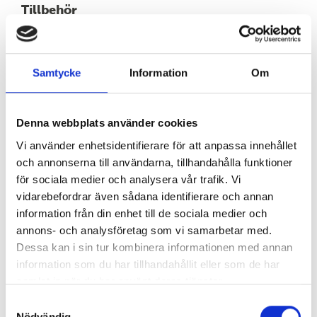
Tillbehör
Vi erbjuder flera olika rotorer till centrifugen, se
broschyr under dokumentation för mer information.
Samtycke
Information
Om
Dokumentation
Broschyr centrifug Sigma 2-16KL & 2-16
Denna webbplats använder cookies
Vi använder enhetsidentifierare för att anpassa innehållet
EC declaration
och annonserna till användarna, tillhandahålla funktioner
för sociala medier och analysera vår trafik. Vi
vidarebefordrar även sådana identifierare och annan
information från din enhet till de sociala medier och
annons- och analysföretag som vi samarbetar med.
Dessa kan i sin tur kombinera informationen med annan
KONTAKTA OSS HÄR
information som du har tillhandahållit eller som de har
samlat in när du har använt deras tjänster.
Samtyckesval
Nödvändig