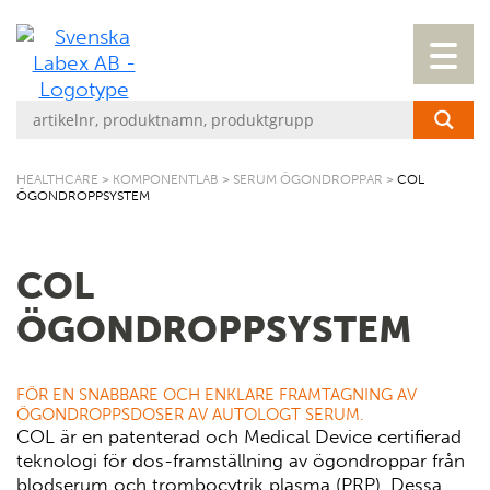
HEALTHCARE
>
KOMPONENTLAB
>
SERUM ÖGONDROPPAR
>
COL
ÖGONDROPPSYSTEM
COL
ÖGONDROPPSYSTEM
FÖR EN SNABBARE OCH ENKLARE FRAMTAGNING AV
ÖGONDROPPSDOSER AV AUTOLOGT SERUM.
COL är en patenterad och Medical Device certifierad
teknologi för dos-framställning av ögondroppar från
blodserum och trombocytrik plasma (PRP). Dessa