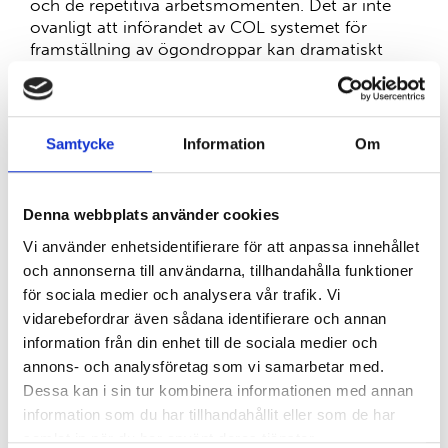
och de repetitiva arbetsmomenten. Det är inte
ovanligt att införandet av COL systemet för
framställning av ögondroppar kan dramatiskt
öka produktiviteten jämfört med traditionell
framställningsteknik. I tillägg blir framställningen
betydligt enklare för personal på laboratoriet
samt bekvämt för patienten, både att använda
Samtycke
Information
Om
och att ha med sig i vardagen.
System för PRP och serumögondroppar
Denna webbplats använder cookies
(rampkonfiguration)
Vi använder enhetsidentifierare för att anpassa innehållet
En komplett serie patenterade och
och annonserna till användarna, tillhandahålla funktioner
certifierade medicintekniska produkter
för sociala medier och analysera vår trafik. Vi
(CE1936-certifierad cl. IIa) för beredning av
vidarebefordrar även sådana identifierare och annan
alikvoter av ögondroppar med
information från din enhet till de sociala medier och
hemokomponenter
annons- och analysföretag som vi samarbetar med.
Använd Col för serum, PRP och
Dessa kan i sin tur kombinera informationen med annan
trombocytkoncentrat
information som du har tillhandahållit eller som de har
Stängt och sterilt system
samlat in när du har använt deras tjänster.
Standarddroppar på 0,031 ml *Från 45 till