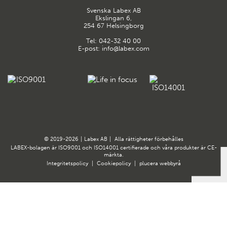
Svenska Labex AB
Ekslingan 6,
254 67 Helsingborg
Tel:
042-32 40 00
E-post:
info@labex.com
© 2019-2026
|
Labex AB
|
Alla rättigheter förbehålles
LABEX-bolagen är ISO9001 och ISO14001 certifierade och våra produkter är CE-
märkta.
Integritetspolicy
|
Cookiepolicy
|
plucera
webbyrå