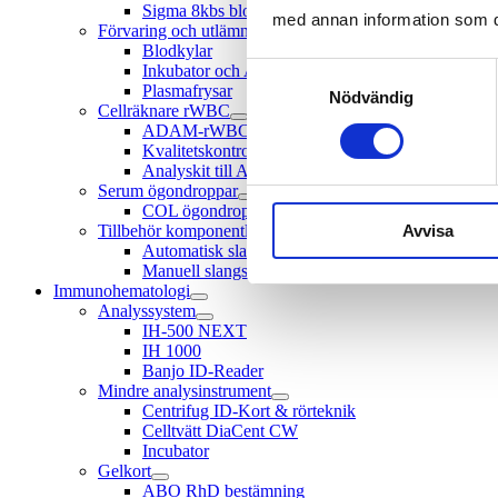
Sigma 8kbs blodpåsecentrifug
med annan information som du 
Förvaring och utlämning
Blodkylar
Inkubator och Agitator för trombocyter
Samtyckesval
Plasmafrysar
Nödvändig
Cellräknare rWBC
ADAM-rWBC2 cellräknare
Kvalitetskontroller till ADAM
Analyskit till Adam
Serum ögondroppar
COL ögondroppsystem
Avvisa
Tillbehör komponentlab
Automatisk slangstripper
Manuell slangstripper
Immunohematologi
Analyssystem
IH-500 NEXT
IH 1000
Banjo ID-Reader
Mindre analysinstrument
Centrifug ID-Kort & rörteknik
Celltvätt DiaCent CW
Incubator
Gelkort
ABO RhD bestämning