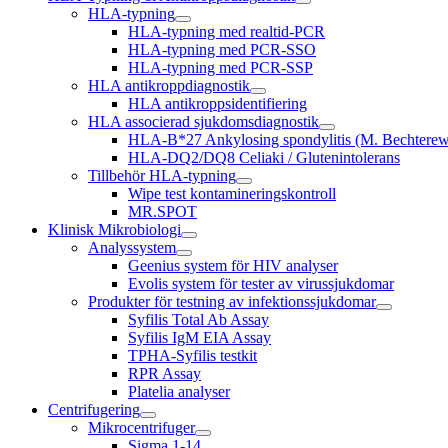
HLA-typning
HLA-typning med realtid-PCR
HLA-typning med PCR-SSO
HLA-typning med PCR-SSP
HLA antikroppdiagnostik
HLA antikroppsidentifiering
HLA associerad sjukdomsdiagnostik
HLA-B*27 Ankylosing spondylitis (M. Bechterew)
HLA-DQ2/DQ8 Celiaki / Glutenintolerans
Tillbehör HLA-typning
Wipe test kontamineringskontroll
MR.SPOT
Klinisk Mikrobiologi
Analyssystem
Geenius system för HIV analyser
Evolis system för tester av virussjukdomar
Produkter för testning av infektionssjukdomar
Syfilis Total Ab Assay
Syfilis IgM EIA Assay
TPHA-Syfilis testkit
RPR Assay
Platelia analyser
Centrifugering
Mikrocentrifuger
Sigma 1-14