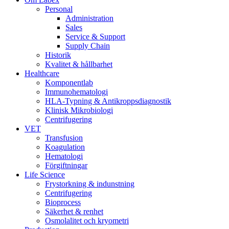
Personal
Administration
Sales
Service & Support
Supply Chain
Historik
Kvalitet & hållbarhet
Healthcare
Komponentlab
Immunohematologi
HLA-Typning & Antikroppsdiagnostik
Klinisk Mikrobiologi
Centrifugering
VET
Transfusion
Koagulation
Hematologi
Förgiftningar
Life Science
Frystorkning & indunstning
Centrifugering
Bioprocess
Säkerhet & renhet
Osmolalitet och kryometri