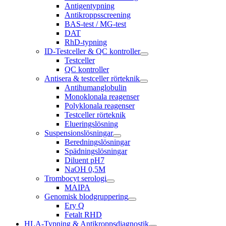
Antigentypning
Antikroppsscreening
BAS-test / MG-test
DAT
RhD-typning
ID-Testceller & QC kontroller
Testceller
QC kontroller
Antisera & testceller rörteknik
Antihumanglobulin
Monoklonala reagenser
Polyklonala reagenser
Testceller rörteknik
Elueringslösning
Suspensionslösningar
Beredningslösningar
Spädningslösningar
Diluent pH7
NaOH 0,5M
Trombocyt serologi
MAIPA
Genomisk blodgruppering
Ery Q
Fetalt RHD
HLA-Typning & Antikroppsdiagnostik