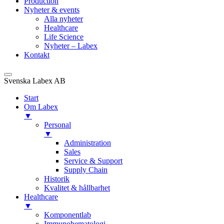
Production
Nyheter & events
Alla nyheter
Healthcare
Life Science
Nyheter – Labex
Kontakt
Svenska Labex AB
Start
Om Labex
▼
Personal
▼
Administration
Sales
Service & Support
Supply Chain
Historik
Kvalitet & hållbarhet
Healthcare
▼
Komponentlab
Immunohematologi