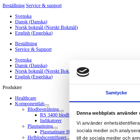
Beställning
Service & support
Svenska
Dansk
(
Danska
)
Norsk bokmål
(
Norskt Bokmål
)
English
(
Engelska
)
Beställning
Service & Support
Svenska
Dansk
(
Danska
)
Norsk bokmål
(
Norskt Bokmål
)
English
(
Engelska
)
Produkter
Samtycke
Healthcare
Komponentlab
Blodbestrålning
Denna webbplats använder 
RS 3400 blodbestrålare
Indikatorer
Vi använder enhetsidentifierar
Plasmatining
sociala medier och analysera 
Plasmatinare Helmer Scientific
Helblodscentrifuger
till de sociala medier och a