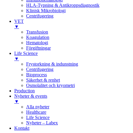
HLA-Typning & Antikroppsdiagnostik
Klinisk Mikrobiologi
Centrifugering
VET
▼
Transfusion
Koagulation
Hematologi
Förgiftningar
Life Science
▼
Frystorkning & indunstning
Centrifugering
Bioprocess
Säkerhet & renhet
Osmolalitet och kryometri
Production
Nyheter & events
▼
Alla nyheter
Healthcare
Life Science
Nyheter – Labex
Kontakt