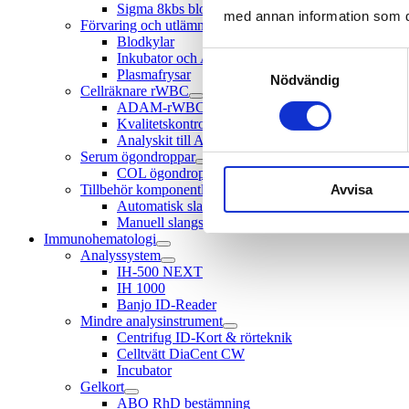
Sigma 8kbs blodpåsecentrifug
med annan information som du 
Förvaring och utlämning
Blodkylar
Inkubator och Agitator för trombocyter
Samtyckesval
Plasmafrysar
Nödvändig
Cellräknare rWBC
ADAM-rWBC2 cellräknare
Kvalitetskontroller till ADAM
Analyskit till Adam
Serum ögondroppar
COL ögondroppsystem
Avvisa
Tillbehör komponentlab
Automatisk slangstripper
Manuell slangstripper
Immunohematologi
Analyssystem
IH-500 NEXT
IH 1000
Banjo ID-Reader
Mindre analysinstrument
Centrifug ID-Kort & rörteknik
Celltvätt DiaCent CW
Incubator
Gelkort
ABO RhD bestämning