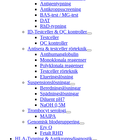
Antigentypning
Antikroppsscreening
BAS-test / MG-test
DAT
RhD-typning
ID-Testceller & QC kontroller
Testceller
QC kontroller
Antisera & testceller rörteknik
Antihumanglobulin
Monoklonala reagenser
Polyklonala reagenser
Testceller rörteknik
Elueringslösning
Suspensionslösningar
Beredningslösningar
Spädningslösningar
Diluent pH7
NaOH 0,5M
Trombocyt serologi
MAIPA
Genomisk blodgruppering
Ery Q
Fetalt RHD
HLA-Typning & Antikroppsdiagnostik