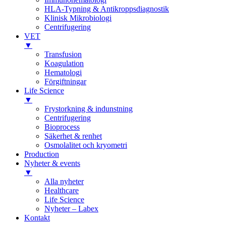
HLA-Typning & Antikroppsdiagnostik
Klinisk Mikrobiologi
Centrifugering
VET
▼
Transfusion
Koagulation
Hematologi
Förgiftningar
Life Science
▼
Frystorkning & indunstning
Centrifugering
Bioprocess
Säkerhet & renhet
Osmolalitet och kryometri
Production
Nyheter & events
▼
Alla nyheter
Healthcare
Life Science
Nyheter – Labex
Kontakt