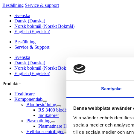
Beställning
Service & support
Svenska
Dansk
(
Danska
)
Norsk bokmål
(
Norskt Bokmål
)
English
(
Engelska
)
Beställning
Service & Support
Svenska
Dansk
(
Danska
)
Norsk bokmål
(
Norskt Bokmål
)
English
(
Engelska
)
Produkter
Samtycke
Healthcare
Komponentlab
Blodbestrålning
Denna webbplats använder 
RS 3400 blodbestrålare
Indikatorer
Vi använder enhetsidentifierar
Plasmatining
sociala medier och analysera 
Plasmatinare Helmer Scientific
Helblodscentrifuger
till de sociala medier och a