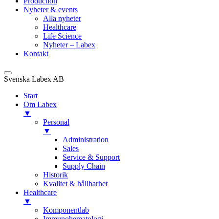
Production
Nyheter & events
Alla nyheter
Healthcare
Life Science
Nyheter – Labex
Kontakt
Svenska Labex AB
Start
Om Labex
▼
Personal
▼
Administration
Sales
Service & Support
Supply Chain
Historik
Kvalitet & hållbarhet
Healthcare
▼
Komponentlab
Immunohematologi