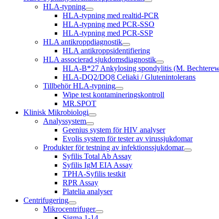
HLA-typning
HLA-typning med realtid-PCR
HLA-typning med PCR-SSO
HLA-typning med PCR-SSP
HLA antikroppdiagnostik
HLA antikroppsidentifiering
HLA associerad sjukdomsdiagnostik
HLA-B*27 Ankylosing spondylitis (M. Bechterew)
HLA-DQ2/DQ8 Celiaki / Glutenintolerans
Tillbehör HLA-typning
Wipe test kontamineringskontroll
MR.SPOT
Klinisk Mikrobiologi
Analyssystem
Geenius system för HIV analyser
Evolis system för tester av virussjukdomar
Produkter för testning av infektionssjukdomar
Syfilis Total Ab Assay
Syfilis IgM EIA Assay
TPHA-Syfilis testkit
RPR Assay
Platelia analyser
Centrifugering
Mikrocentrifuger
Sigma 1-14