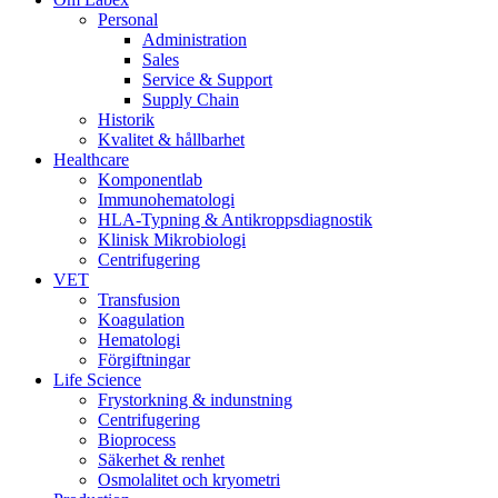
Personal
Administration
Sales
Service & Support
Supply Chain
Historik
Kvalitet & hållbarhet
Healthcare
Komponentlab
Immunohematologi
HLA-Typning & Antikroppsdiagnostik
Klinisk Mikrobiologi
Centrifugering
VET
Transfusion
Koagulation
Hematologi
Förgiftningar
Life Science
Frystorkning & indunstning
Centrifugering
Bioprocess
Säkerhet & renhet
Osmolalitet och kryometri