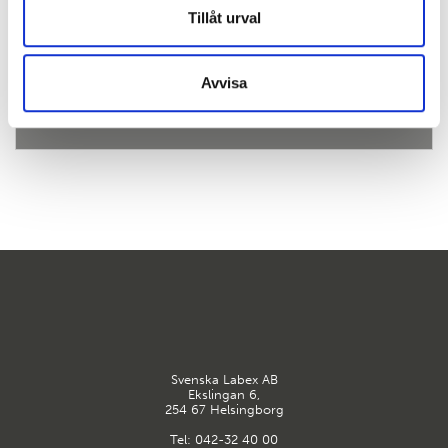
Tillåt urval
Evolis system för tester av virussjukdomar
Avvisa
Svenska Labex AB
Ekslingan 6,
254 67 Helsingborg
Tel:
042-32 40 00