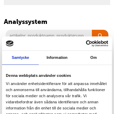
Analyssystem
Produkter för testning av
infektionssjukdomar
Samtycke
Information
Om
Bio-Rads sortiment av testprodukter för
infektionssjukdomar täcker diagnostiska
testbehov - med förbättrad känslighet
Denna webbplats använder cookies
och tillförlitlighet. Vår expertis inom
Vi använder enhetsidentifierare för att anpassa innehållet
immunologi och automation gör oss på
och annonserna till användarna, tillhandahålla funktioner
Labex, tillsammans med Bio-Rad, till en
för sociala medier och analysera vår trafik. Vi
enastående partner för dina serologiska
vidarebefordrar även sådana identifierare och annan
testbehov.
information från din enhet till de sociala medier och