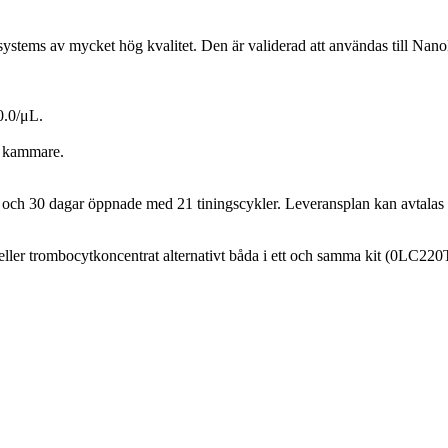
tems av mycket hög kvalitet. Den är validerad att användas till Nan
0.0/μL.
e kammare.
de och 30 dagar öppnade med 21 tiningscykler. Leveransplan kan avtala
at eller trombocytkoncentrat alternativt båda i ett och samma kit (0LC22