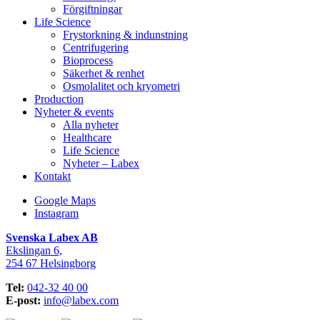
Förgiftningar
Life Science
Frystorkning & indunstning
Centrifugering
Bioprocess
Säkerhet & renhet
Osmolalitet och kryometri
Production
Nyheter & events
Alla nyheter
Healthcare
Life Science
Nyheter – Labex
Kontakt
Google Maps
Instagram
Svenska Labex AB
Ekslingan 6,
254 67 Helsingborg
Tel:
042-32 40 00
E-post:
info@labex.com