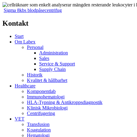
Sigma 8kbs blodpåsecentrifug
Kontakt
Start
Om Labex
Personal
Administration
Sales
Service & Support
Supply Chain
Historik
Kvalitet & hållbarhet
Healthcare
Komponentlab
Immunohematologi
HLA-Typning & Antikroppsdiagnostik
Klinisk Mikrobiologi
Centrifugering
VET
Transfusion
Koagulation
Hematologi