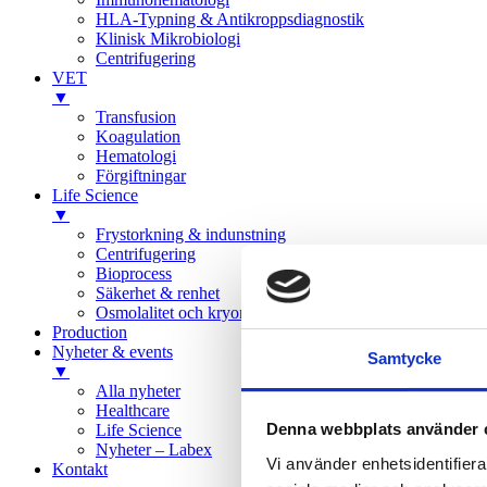
HLA-Typning & Antikroppsdiagnostik
Klinisk Mikrobiologi
Centrifugering
VET
▼
Transfusion
Koagulation
Hematologi
Förgiftningar
Life Science
▼
Frystorkning & indunstning
Centrifugering
Bioprocess
Säkerhet & renhet
Osmolalitet och kryometri
Production
Nyheter & events
Samtycke
▼
Alla nyheter
Healthcare
Denna webbplats använder 
Life Science
Nyheter – Labex
Vi använder enhetsidentifierar
Kontakt