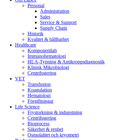
Personal
Administration
Sales
Service & Support
Supply Chain
Historik
Kvalitet & hållbarhet
Healthcare
Komponentlab
Immunohematologi
HLA-Typning & Antikroppsdiagnostik
Klinisk Mikrobiologi
Centrifugering
VET
Transfusion
Koagulation
Hematologi
Förgiftningar
Life Science
Frystorkning & indunstning
Centrifugering
Bioprocess
Säkerhet & renhet
Osmolalitet och kryometri