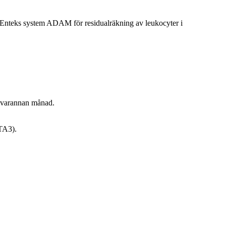
oEnteks system ADAM för residualräkning av leukocyter i
s varannan månad.
0TA3).