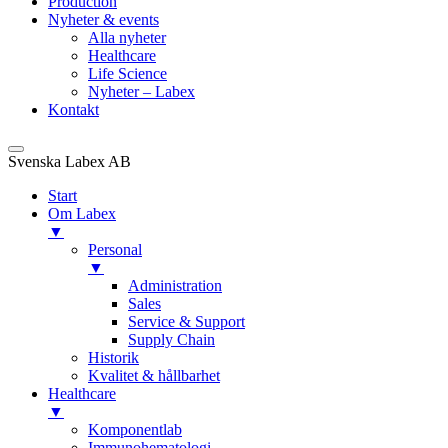
Production
Nyheter & events
Alla nyheter
Healthcare
Life Science
Nyheter – Labex
Kontakt
Svenska Labex AB
Start
Om Labex
▼
Personal
▼
Administration
Sales
Service & Support
Supply Chain
Historik
Kvalitet & hållbarhet
Healthcare
▼
Komponentlab
Immunohematologi