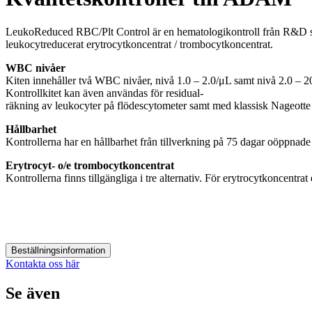
LeukoReduced RBC/Plt Control är en hematologikontroll från R&D sys
leukocytreducerat erytrocytkoncentrat / trombocytkoncentrat.
WBC nivåer
Kiten innehåller två WBC nivåer, nivå 1.0 – 2.0/μL samt nivå 2.0 – 2
Kontrollkitet kan även användas för residual-
räkning av leukocyter på flödescytometer samt med klassisk Nageott
Hållbarhet
Kontrollerna har en hållbarhet från tillverkning på 75 dagar oöppna
Erytrocyt- o/e trombocytkoncentrat
Kontrollerna finns tillgängliga i tre alternativ. För erytrocytkoncentr
Beställningsinformation
Kontakta oss här
Se även