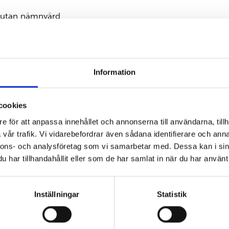
e utan nämnvärd
rifug som passar för
per av rör.
Information
nivån betydligt
ntrifuger.
cookies
ecklingen under
e för att anpassa innehållet och annonserna till användarna, tillh
t handhavande med
vår trafik. Vi vidarebefordrar även sådana identifierare och anna
akgrundsbelyst LED
nnons- och analysföretag som vi samarbetar med. Dessa kan i sin
har tillhandahållit eller som de har samlat in när du har använt 
skar handhavandefel.
upp till 88 provrör,
 Falconrör.
Inställningar
Statistik
ugen, se broschyr under
lare hantering och