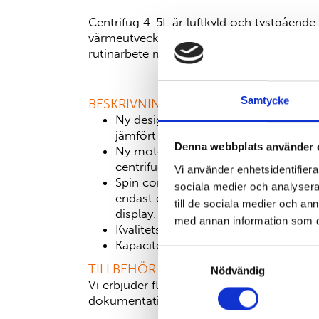
Centrifug 4-5L är luftkyld och tystgåend
värmeutveckling. Detta är en pålitlig cent
rutinarbete med stor kapacitet för olika ty
Samtycke
BESKRIVNING
Ny design av kammare reducerar ljud
jämfört med traditionella luftkylda ce
Denna webbplats använder 
Ny motordesign reducerar värmeutv
centrifugering.
Vi använder enhetsidentifierar
Spin control L-kontrollpanel, enkel
sociala medier och analysera 
endast en kontrollknapp och stor b
till de sociala medier och a
display.
med annan information som du 
Kvalitetssäkrande låsfunktioner min
Kapacitet med utsvängande rotor för 
Samtyckesval
28st 50ml Falconrör eller 60st 15 ml
TILLBEHÖR
Nödvändig
Hållare för mikrotiterplattor.
Vi erbjuder flera olika rotorer till centrif
dokumentation för mer information.
För klinikern: Förbättrad arbetsmiljö, enk