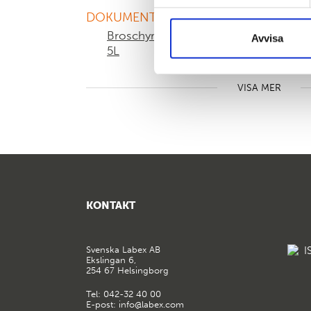
ökad kvalitetssäkring.
DOKUMENTATION
För forskaren: Stor kapacitet av koniska 
mikrotiterplattor till ett konkurrenskraftigt
Broschyr centrifug Sigma 4-
White
Avvisa
5L
tempe
Centrifug Sigma 4-5L finns även i en kyld 
KONTAKT
Svenska Labex AB
Ekslingan 6,
254 67 Helsingborg
Tel:
042-32 40 00
E-post:
info@labex.com