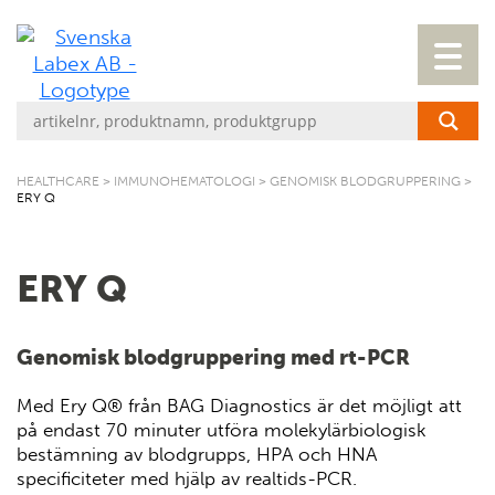
HEALTHCARE
>
IMMUNOHEMATOLOGI
>
GENOMISK BLODGRUPPERING
>
ERY Q
ERY Q
Genomisk blodgruppering med rt-PCR
Med Ery Q® från BAG Diagnostics är det möjligt att
på endast 70 minuter utföra molekylärbiologisk
bestämning av blodgrupps, HPA och HNA
specificiteter med hjälp av realtids-PCR.