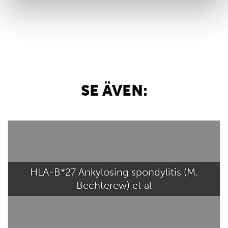
SE ÄVEN:
HLA-B*27 Ankylosing spondylitis (M.
Bechterew) et al