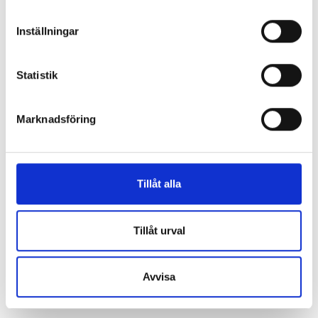
Produktblad EryQ
Inställningar
Broschyr EryQ
Statistik
Marknadsföring
Artikelinformation
Tillåt alla
KONTAKTA OSS HÄR
Tillåt urval
Avvisa