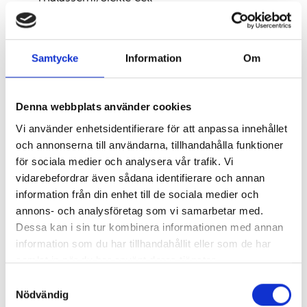
Daratumumab behandling
Typning av högfrekvensantigen där reagens
saknas
Samtycke
Information
Om
”Enkel och snabb metod som dessutom är flexibel
eftersom man kan välja om man enbart vill analysera
Rh eller andra antigen.”
Denna webbplats använder cookies
Camilla Hesse
Vi använder enhetsidentifierare för att anpassa innehållet
PhD, universitetslektor
och annonserna till användarna, tillhandahålla funktioner
Institutionen för biomedicin Sahlgrenska Akademin
vid Göteborgs Universitet
för sociala medier och analysera vår trafik. Vi
vidarebefordrar även sådana identifierare och annan
information från din enhet till de sociala medier och
Tillbehör
annons- och analysföretag som vi samarbetar med.
Vi kan även erbjuda ett validerat instrument Bio-Rad
Dessa kan i sin tur kombinera informationen med annan
CFX ihop med produkten. Kontakta oss för mer
information som du har tillhandahållit eller som de har
information.
samlat in när du har använt deras tjänster.
Samtyckesval
Dokumentation
Nödvändig