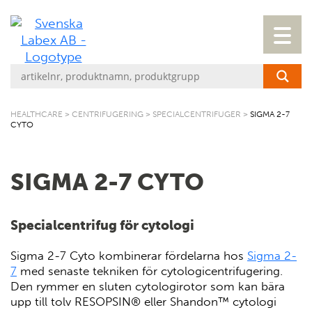
HEALTHCARE
>
CENTRIFUGERING
>
SPECIALCENTRIFUGER
>
SIGMA 2-7
CYTO
SIGMA 2-7 CYTO
Specialcentrifug för cytologi
Sigma 2-7 Cyto kombinerar fördelarna hos
Sigma 2-
7
med senaste tekniken för cytologicentrifugering.
Den rymmer en sluten cytologirotor som kan bära
upp till tolv RESOPSIN® eller Shandon™ cytologi