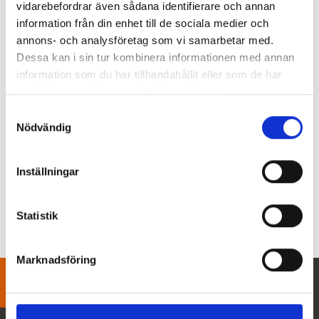
vidarebefordrar även sådana identifierare och annan
chansen att få inblick i hur Bio-Rad
information från din enhet till de sociala medier och
arbetar, se produktionen av ID-
annons- och analysföretag som vi samarbetar med.
kort/reagenser och inte minst få
Dessa kan i sin tur kombinera informationen med annan
möjlighet att utbyta erfarenheter samt
information som du har tillhandahållit eller som de har
samlat in när du har använt deras tjänster.
ta del av vetenskapliga föreläsningar.
FULLBOKAD!
Samtyckesval
Nödvändig
Inställningar
«
»
Statistik
Marknadsföring