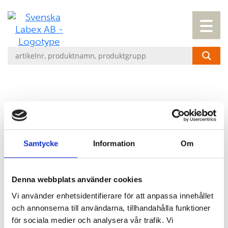
IH-VIP TOUR 9 OKTOBER 2025
LABEX, tillsammans med Bio-Rad
Samtycke
Information
Om
bjuder in deltagare från Skandinavien
till ett VIP-möte på Bio-Rads
Denna webbplats använder cookies
anläggning i Cressier, Schweiz. Som
speciellt inbjuden får du ett unikt
Vi använder enhetsidentifierare för att anpassa innehållet
och annonserna till användarna, tillhandahålla funktioner
tillfälle att tillsammans med ett urval
för sociala medier och analysera vår trafik. Vi
andra användare från hela världen