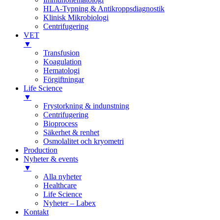
HLA-Typning & Antikroppsdiagnostik
Klinisk Mikrobiologi
Centrifugering
VET
▼
Transfusion
Koagulation
Hematologi
Förgiftningar
Life Science
▼
Frystorkning & indunstning
Centrifugering
Bioprocess
Säkerhet & renhet
Osmolalitet och kryometri
Production
Nyheter & events
▼
Alla nyheter
Healthcare
Life Science
Nyheter – Labex
Kontakt