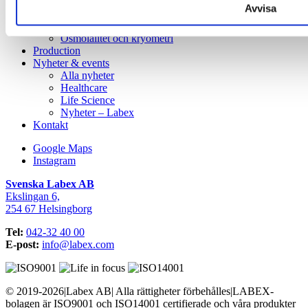
Centrifugering
Avvisa
Bioprocess
Säkerhet & renhet
Osmolalitet och kryometri
Production
Nyheter & events
Alla nyheter
Healthcare
Life Science
Nyheter – Labex
Kontakt
Google Maps
Instagram
Svenska Labex AB
Ekslingan 6,
254 67 Helsingborg
Tel:
042-32 40 00
E-post:
info@labex.com
© 2019-2026
|
Labex AB
|
Alla rättigheter förbehålles
|
LABEX-
bolagen är ISO9001 och ISO14001 certifierade och våra produkter