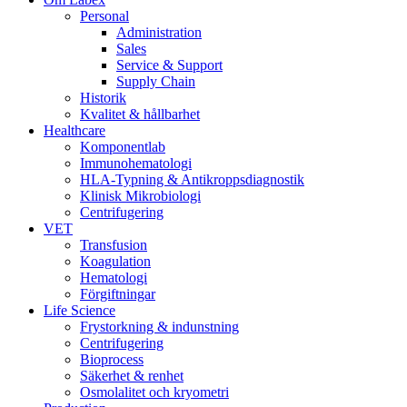
Personal
Administration
Sales
Service & Support
Supply Chain
Historik
Kvalitet & hållbarhet
Healthcare
Komponentlab
Immunohematologi
HLA-Typning & Antikroppsdiagnostik
Klinisk Mikrobiologi
Centrifugering
VET
Transfusion
Koagulation
Hematologi
Förgiftningar
Life Science
Frystorkning & indunstning
Centrifugering
Bioprocess
Säkerhet & renhet
Osmolalitet och kryometri