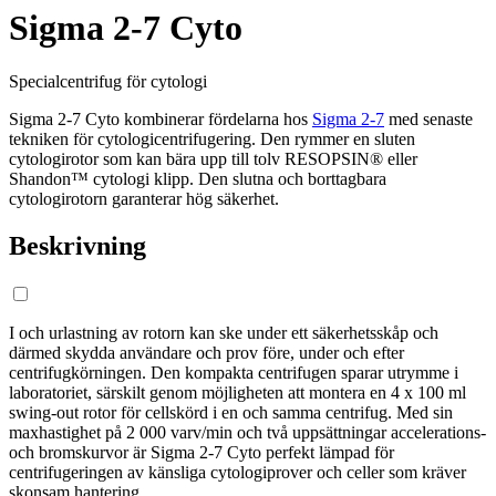
Sigma 2-7 Cyto
Specialcentrifug för cytologi
Sigma 2-7 Cyto kombinerar fördelarna hos
Sigma 2-7
med senaste
tekniken för cytologicentrifugering. Den rymmer en sluten
cytologirotor som kan bära upp till tolv RESOPSIN® eller
Shandon™ cytologi klipp. Den slutna och borttagbara
cytologirotorn garanterar hög säkerhet.
Beskrivning
I och urlastning av rotorn kan ske under ett säkerhetsskåp och
därmed skydda användare och prov före, under och efter
centrifugkörningen. Den kompakta centrifugen sparar utrymme i
laboratoriet, särskilt genom möjligheten att montera en 4 x 100 ml
swing-out rotor för cellskörd i en och samma centrifug. Med sin
maxhastighet på 2 000 varv/min och två uppsättningar accelerations-
och bromskurvor är Sigma 2-7 Cyto perfekt lämpad för
centrifugeringen av känsliga cytologiprover och celler som kräver
skonsam hantering.