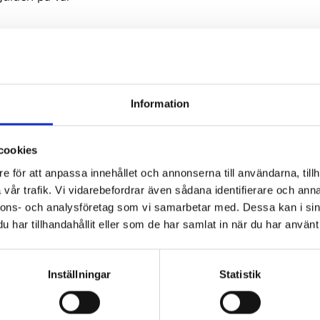
ARA ÄMNEN
kologiska bedömningar,
rodukter som kommer i
Information
ngredienser (API).
ÄKRA?
cookies
/BSE-
 att de uppfyller de
e för att anpassa innehållet och annonserna till användarna, tillh
el spongiform
vår trafik. Vi vidarebefordrar även sådana identifierare och anna
nnons- och analysföretag som vi samarbetar med. Dessa kan i sin
har tillhandahållit eller som de har samlat in när du har använt 
ANDAHÅLLS MED
), Certificates of
Inställningar
Statistik
rmity (CoC). Dessutom
änglig med information
t.