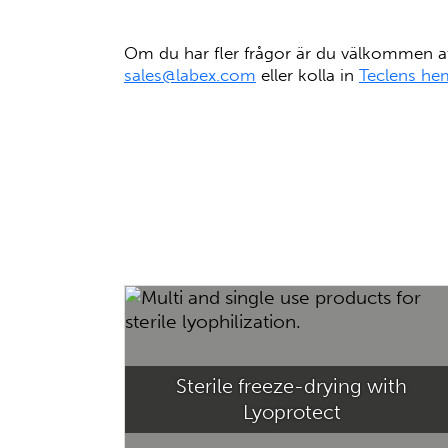
Om du har fler frågor är du välkommen a
sales@labex.com
eller kolla in
Teclens he
Sterile freeze-drying with
Lyoprotect