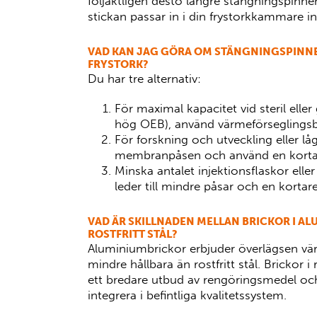
följaktligen desto längre stängningspinnen.
stickan passar in i din frystorkkammare i
VAD KAN JAG GÖRA OM STÄNGNINGSPINNEN
FRYSTORK?
Du har tre alternativ:
För maximal kapacitet vid steril elle
hög OEB), använd värmeförseglingsb
För forskning och utveckling eller lå
membranpåsen och använd en kortar
Minska antalet injektionsflaskor eller 
leder till mindre påsar och en kortare
VAD ÄR SKILLNADEN MELLAN BRICKOR I A
ROSTFRITT STÅL?
Aluminiumbrickor erbjuder överlägsen vä
mindre hållbara än rostfritt stål. Brickor i r
ett bredare utbud av rengöringsmedel och 
integrera i befintliga kvalitetssystem.