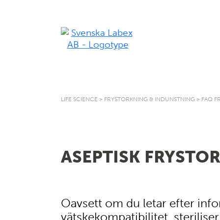
LIFE SCIENCE
>
FRYSTORKNING & INDUNSTNING
>
FAQ F
ASEPTISK FRYSTO
Oavsett om du letar efter in
vätskekompatibilitet, sterilis