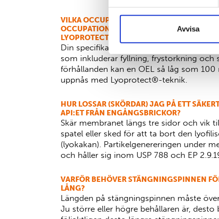
VILKA OCCUPATIONAL EXPOSURE LIMITS (OE
OCCUPATIONAL EXPOSURE BANDS (OEB) K
Avvisa
LYOPROTECT®-TEKNIK?
Din specifika OEL måste mätas för din ind
som inkluderar fyllning, frystorkning och 
förhållanden kan en OEL så låg som 100 
uppnås med Lyoprotect®-teknik.
HUR LOSSAR (SKÖRDAR) JAG PÅ ETT SÄKER
API:ET FRÅN ENGÅNGSBRICKOR?
Skär membranet längs tre sidor och vik ti
spatel eller sked för att ta bort den lyofi
(lyokakan). Partikelgenereringen under m
och håller sig inom USP 788 och EP 2.9.1
VARFÖR BEHÖVER STÄNGNINGSPINNEN FÖR
LÅNG?
Längden på stängningspinnen måste över
Ju större eller högre behållaren är, dest