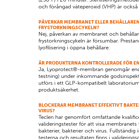
och förångad väteperoxid (VHP) är också 
PÅVERKAR MEMBRANET ELLER BEHÅLLARE
FRYSTORKNINGSCYKELN?
Nej, påverkan av membranet och behålla
frystorkningscykeln är försumbar. Presta
lyofilisering i öppna behållare.
ÄR PRODUKTERNA KONTROLLERADE FÖR E
Ja, Lyoprotect®-membran genomgår endo
testning) under inkommande godsinspekti
utförs i ett GLP-kompatibelt laboratorium 
produktsäkerhet.
BLOCKERAR MEMBRANET EFFEKTIVT BAKTER
VIRUS?
Teclen har genomfört omfattande kvalific
valideringstester för att visa membranets
bakterier, bakterier och virus. Fullständi
testerna och resultaten finns i validering