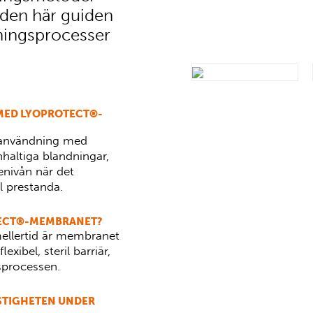
 den här guiden
kningsprocesser
 MED LYOPROTECT®-
 användning med
haltiga blandningar,
kenivån när det
l prestanda.
TECT®-MEMBRANET?
mellertid är membranet
xibel, steril barriär,
sprocessen.
STIGHETEN UNDER