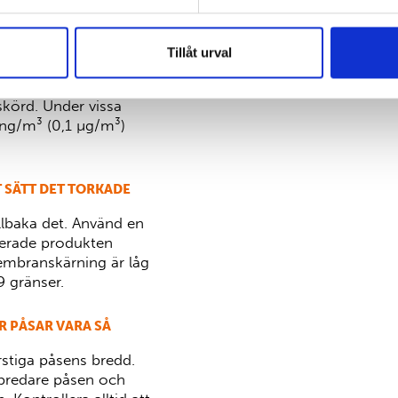
L) ELLER
AN UPPFYLLAS MED
Tillåt urval
ividuella process,
skörd. Under vissa
ng/m³ (0,1 µg/m³)
T SÄTT DET TORKADE
llbaka det. Använd en
liserade produkten
embranskärning är låg
9 gränser.
 PÅSAR VARA SÅ
stiga påsens bredd.
o bredare påsen och