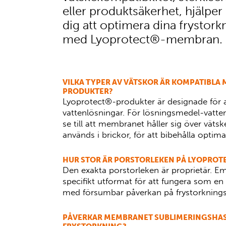
eller produktsäkerhet, hjälper
dig att optimera dina frystor
med Lyoprotect®-membran.
VILKA TYPER AV VÄTSKOR ÄR KOMPATIBLA
PRODUKTER?
Lyoprotect®-produkter är designade för
vattenlösningar. För lösningsmedel-vatten
se till att membranet håller sig över väts
används i brickor, för att bibehålla optima
HUR STOR ÄR PORSTORLEKEN PÅ LYOPRO
Den exakta porstorleken är proprietär. E
specifikt utformat för att fungera som en fle
med försumbar påverkan på frystorkning
PÅVERKAR MEMBRANET SUBLIMERINGSHA