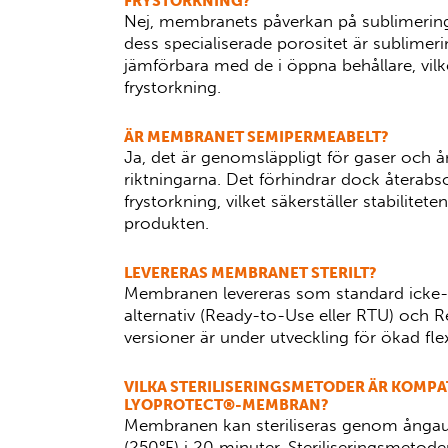
FRYSTORKNING?
Nej, membranets påverkan på sublimering
dess specialiserade porositet är sublimer
jämförbara med de i öppna behållare, vilke
frystorkning.
ÄR MEMBRANET SEMIPERMEABELT?
Ja, det är genomsläppligt för gaser och å
riktningarna. Det förhindrar dock återabso
frystorkning, vilket säkerställer stabilitete
produkten.
LEVERERAS MEMBRANET STERILT?
Membranen levereras som standard icke-st
alternativ (Ready-to-Use eller RTU) och R
versioner är under utveckling för ökad flexi
VILKA STERILISERINGSMETODER ÄR KOMPA
LYOPROTECT®-MEMBRAN?
Membranen kan steriliseras genom ångaut
(250°F) i 20 minuter. Steriliseringsmetode