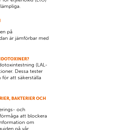
lämpliga.
N
ren på
ndan är jämförbar med
NDOTOXINER?
toxintestning (LAL-
oner. Dessa tester
för att säkerställa
IER, BAKTERIER OCH
erings- och
 förmåga att blockera
g information om
sguiden på vår