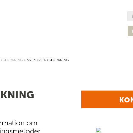
RYSTORKNING
>
ASEPTISK FRYSTORKNING
RKNING
KON
formation om
eringsmetoder