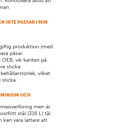
 Kontrollera alltid att
nnan.
 INTE PASSAR I MIN
r giftig produktion (med
ara påsar.
g OEB, vik kanten på
e sticka.
behållarstorlek, vilket
 sticka.
LUMINIUM OCH
rmeöverföring men är
ostfritt stål (316 L) tål
kan vara lättare att