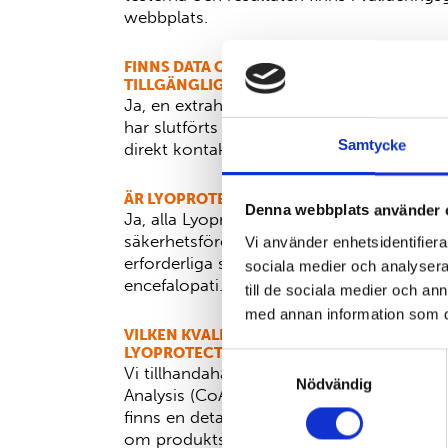
webbplats.
FINNS DATA OM EXTRAHERBARA OCH LAKB
TILLGÄNGLIGA?
Ja, en extraherbar studie, inklusive toxi
har slutförts för Lyoprotect® engångsp
Samtycke
direkt kontakt med aktiva farmaceutiska i
ÄR LYOPROTECT®-PRODUKTER TSE/BSE-S
Denna webbplats använder 
Ja, alla Lyoprotect®-produkter följer TSE
säkerhetsföreskrifterna, vilket säkerställer
Vi använder enhetsidentifierar
erforderliga standarderna för transmissib
sociala medier och analysera 
encefalopati.
till de sociala medier och a
med annan information som du 
VILKEN KVALITETSDOKUMENTATION TILLH
LYOPROTECT®-PRODUKTER?
Samtyckesval
Vi tillhandahåller inspektionscertifikat (CoI
Nödvändig
Analysis (CoA) och Certificates of Confo
finns en detaljerad valideringsguide tillg
om produktspecifikationer och testresulta