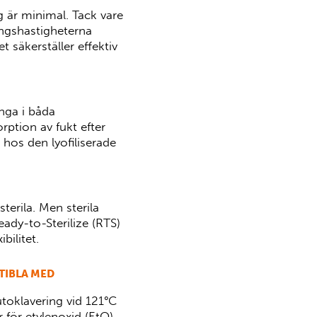
 är minimal. Tack vare
ingshastigheterna
t säkerställer effektiv
nga i båda
rption av fukt efter
n hos den lyofiliserade
erila. Men sterila
eady-to-Sterilize (RTS)
bilitet.
TIBLA MED
oklavering vid 121°C
r för etylenoxid (EtO)