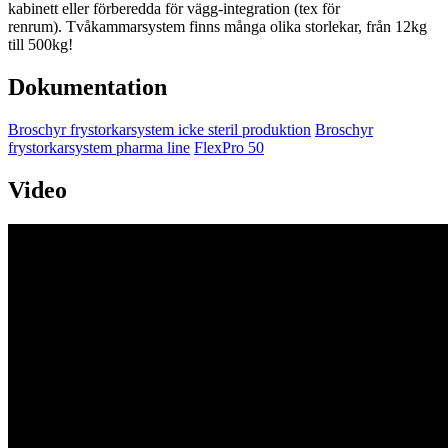
kabinett eller förberedda för vägg-integration (tex för
renrum). Tvåkammarsystem finns många olika storlekar, från 12kg
till 500kg!
Dokumentation
Broschyr frystorkarsystem icke steril produktion
Broschyr
frystorkarsystem pharma line
FlexPro 50
Video