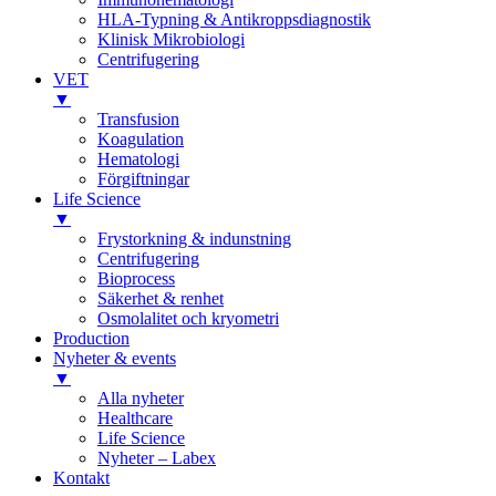
HLA-Typning & Antikroppsdiagnostik
Klinisk Mikrobiologi
Centrifugering
VET
▼
Transfusion
Koagulation
Hematologi
Förgiftningar
Life Science
▼
Frystorkning & indunstning
Centrifugering
Bioprocess
Säkerhet & renhet
Osmolalitet och kryometri
Production
Nyheter & events
▼
Alla nyheter
Healthcare
Life Science
Nyheter – Labex
Kontakt