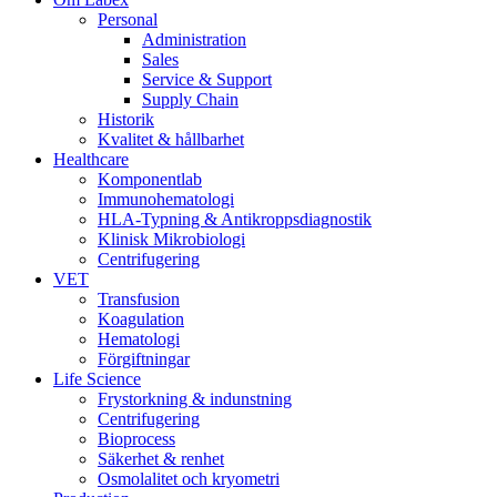
Personal
Administration
Sales
Service & Support
Supply Chain
Historik
Kvalitet & hållbarhet
Healthcare
Komponentlab
Immunohematologi
HLA-Typning & Antikroppsdiagnostik
Klinisk Mikrobiologi
Centrifugering
VET
Transfusion
Koagulation
Hematologi
Förgiftningar
Life Science
Frystorkning & indunstning
Centrifugering
Bioprocess
Säkerhet & renhet
Osmolalitet och kryometri