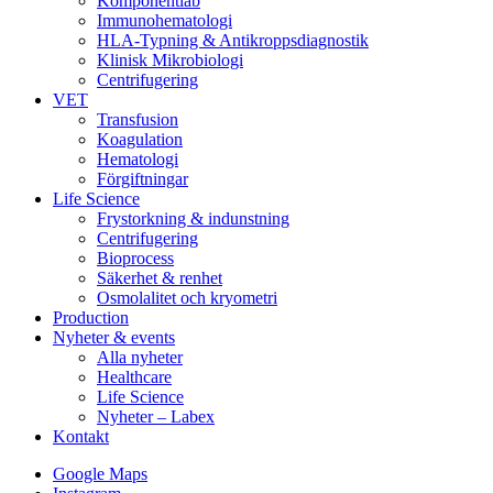
Komponentlab
Immunohematologi
HLA-Typning & Antikroppsdiagnostik
Klinisk Mikrobiologi
Centrifugering
VET
Transfusion
Koagulation
Hematologi
Förgiftningar
Life Science
Frystorkning & indunstning
Centrifugering
Bioprocess
Säkerhet & renhet
Osmolalitet och kryometri
Production
Nyheter & events
Alla nyheter
Healthcare
Life Science
Nyheter – Labex
Kontakt
Google Maps