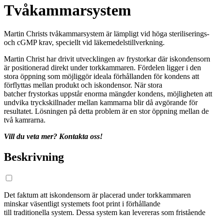
Tvåkammarsystem
Martin Christs tvåkammarsystem är lämpligt vid höga steriliserings-
och cGMP krav, speciellt vid läkemedelstillverkning.
Martin Christ har drivit utvecklingen av frystorkar där iskondensorn
är positionerad direkt under torkkammaren. Fördelen ligger i den
stora öppning som möjliggör ideala förhållanden för kondens att
förflyttas mellan produkt och iskondensor. När stora
batcher frystorkas uppstår enorma mängder kondens, möjligheten att
undvika tryckskillnader mellan kammarna blir då avgörande för
resultatet. Lösningen på detta problem är en stor öppning mellan de
två kamrarna.
Vill du veta mer? Kontakta oss!
Beskrivning
Det faktum att iskondensorn är placerad under torkkammaren
minskar väsentligt systemets foot print i förhållande
till traditionella system. Dessa system kan levereras som fristående