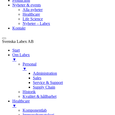
Production
Nyheter & events
Alla nyheter
Healthcare
Life Science
Nyheter – Labex
Kontakt
Svenska Labex AB
Start
Om Labex
▼
Personal
▼
Administration
Sales
Service & Support
Supply Chain
Historik
Kvalitet & hållbarhet
Healthcare
▼
Komponentlab
Immunohematologi