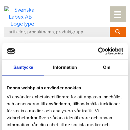
NY VD
Samtycke
Information
Om
En succession i ledarskap på Labex har
planerats under en lång tid och kommer
Denna webbplats använder cookies
nu att genomföras. Från och med den 22
Vi använder enhetsidentifierare för att anpassa innehållet
juni kommer Richard Lundin att anta en
och annonserna till användarna, tillhandahålla funktioner
ny roll som Senior Advisor i specifika
för sociala medier och analysera vår trafik. Vi
vidarebefordrar även sådana identifierare och annan
strategiska projekt och affärsutveckling.
information från din enhet till de sociala medier och
Richard Lundin väljs även in som