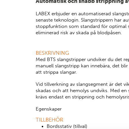
Automatisk och snabb strippning a
LABEX erbjuder en automatiserad slangst
senaste teknologin. Slangstrippern har a
stoppfunktion som standard för optimal
eliminerad risk av skada på blodpåsen.
BESKRIVNING
Med BTS slangstripper undviker du det re
manuell slangstripp kan innebära, det blir
att strippa slangar.
Vid tillverkning av slangsegment är det vikt
skadas och att hemolys undviks. Med en s
krävs endast
en
strippning och hemolysri
Egenskaper
TILLBEHÖR
Tömmer hela slangen på
en
strippni
Bordsstativ (tillval)
Automatiskt stopp vid påsen