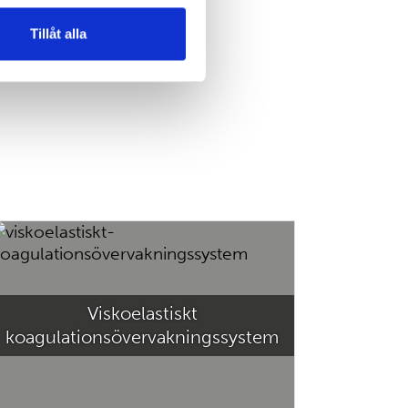
Tillåt alla
Viskoelastiskt
koagulationsövervakningssystem