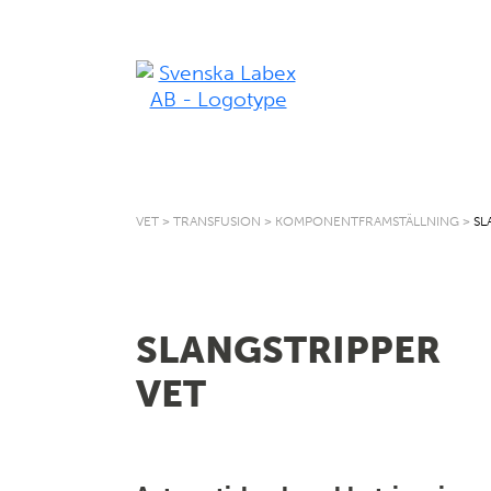
VET
>
TRANSFUSION
>
KOMPONENTFRAMSTÄLLNING
>
SL
SLANGSTRIPPER
VET