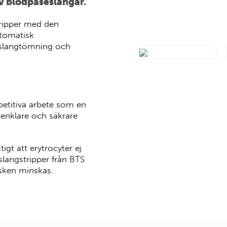
v blodpåseslangar.
ripper med den
utomatisk
 slangtömning och
petitiva arbete som en
 enklare och säkrare
igt att erytrocyter ej
langstripper från BTS
sken minskas.
ng