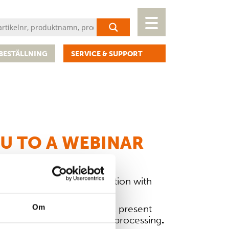
BESTÄLLNING
SERVICE & SUPPORT
OU TO A WEBINAR
 free webinar in collaboration with
 membrane.
nder of Teclen GmbH
– will present
Om
ications in research and bioprocessing
.