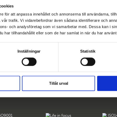
rested in joining?
cookies
e för att anpassa innehållet och annonserna till användarna, tillh
k the link
here
to register!
vår trafik. Vi vidarebefordrar även sådana identifierare och anna
nnons- och analysföretag som vi samarbetar med. Dessa kan i sin
har tillhandahållit eller som de har samlat in när du har använt 
Inställningar
Statistik
Tillåt urval