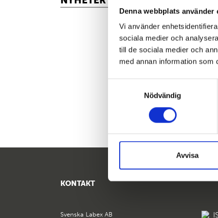
NYHETER – LABEX
Inte
Denna webbplats använder 
Vi använder enhetsidentifierar
Clic
sociala medier och analysera 
till de sociala medier och a
med annan information som du 
Samtyckesval
«
Nödvändig
Avvisa
KONTAKT
Svenska Labex AB