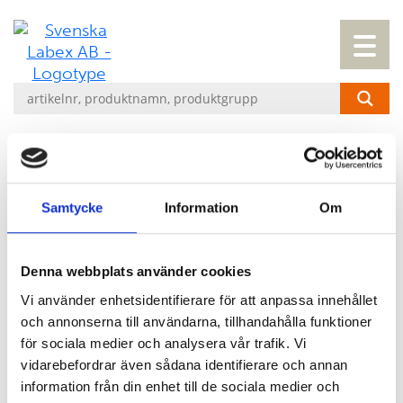
WEBINARIE SAY FAREWELL TO
Samtycke
Information
Om
BLOTTING. SAY HELLO TO THE
GEENIUS SOLUTION…
Denna webbplats använder cookies
Utför HIV och HCV konfirmatoriska
Vi använder enhetsidentifierare för att anpassa innehållet
och annonserna till användarna, tillhandahålla funktioner
tester på <30 min.
för sociala medier och analysera vår trafik. Vi
Välkommen till ett webinarie som LABEX
vidarebefordrar även sådana identifierare och annan
tillsammans med Bio-Rad bjuder in till, för att
information från din enhet till de sociala medier och