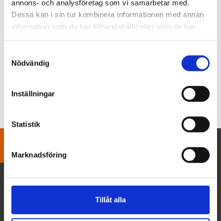
presentera Geenius, en lösning för snabb analys
annons- och analysföretag som vi samarbetar med.
av HIV- och HCV-konfirmationstester.
Dessa kan i sin tur kombinera informationen med annan
information som du har tillhandahållit eller som de har
Missade du webinariet?
Kontakta oss så berättar
samlat in när du har använt deras tjänster.
vi mer
.
Samtyckesval
Nödvändig
«
»
Inställningar
Statistik
Marknadsföring
Svenska Labex AB
Tillåt alla
Ekslingan 6,
254 67 Helsingborg