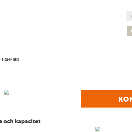
>
SIGMA 8KS
KON
a och kapacitet