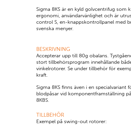
Sigma 8KS är en kyld golvcentrifug som 
ergonomi, användarvänlighet och är utr
control S, en-knappskontrollpanel med b
svenska menyer.
BESKRIVNING
Accepterar upp till 80g obalans. Tystgåen
stort tillbehörsprogram innehållande bå
vinkelrotorer. Se under tillbehör för exem
kraft.
Sigma 8KS finns även i en specialvariant f
blodpåsar vid komponentframställning på
8KBS.
TILLBEHÖR
Exempel på swing-out rotorer: