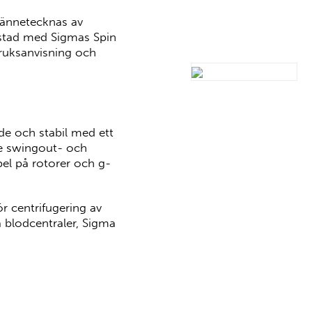
kännetecknas av
ustad med Sigmas Spin
ruksanvisning och
de och stabil med ett
de swingout- och
pel på rotorer och g-
ör centrifugering av
 blodcentraler, Sigma