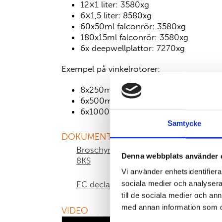
12×1 liter: 3580xg
6×1,5 liter: 8580xg
60x50ml falconrör: 3580xg
180x15ml falconrör: 3580xg
6x deepwellplattor: 7270xg
Exempel på vinkelrotorer:
8x250ml: 20340xg
6x500ml: 20460xg
6x1000ml:11280xg
Samtycke
DOKUMENTATION
Broschyr centrifug Sigma
Brosc
Denna webbplats använder 
8KS
Spee
Vi använder enhetsidentifierar
sociala medier och analysera 
EC declaration
till de sociala medier och a
med annan information som du 
VIDEO