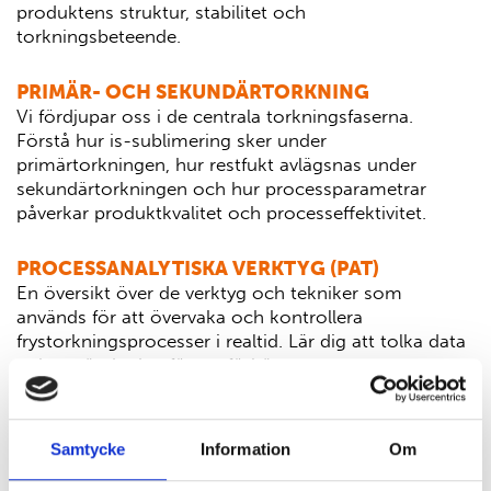
produktens struktur, stabilitet och
torkningsbeteende.
PRIMÄR- OCH SEKUNDÄRTORKNING
Vi fördjupar oss i de centrala torkningsfaserna.
Förstå hur is-sublimering sker under
primärtorkningen, hur restfukt avlägsnas under
sekundärtorkningen och hur processparametrar
påverkar produktkvalitet och processeffektivitet.
PROCESSANALYTISKA VERKTYG (PAT)
En översikt över de verktyg och tekniker som
används för att övervaka och kontrollera
frystorkningsprocesser i realtid. Lär dig att tolka data
och använda den för att förbättra processens
robusthet och skalbarhet.
Samtycke
Information
Om
Om du är intresserad av att delta i