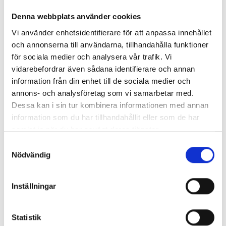
någon av våra workshops, kontakta
oss på
sales@labex.com
.
Denna webbplats använder cookies
Vi använder enhetsidentifierare för att anpassa innehållet
och annonserna till användarna, tillhandahålla funktioner
för sociala medier och analysera vår trafik. Vi
vidarebefordrar även sådana identifierare och annan
information från din enhet till de sociala medier och
KONTAKTA OSS HÄR
annons- och analysföretag som vi samarbetar med.
Dessa kan i sin tur kombinera informationen med annan
information som du har tillhandahållit eller som de har
samlat in när du har använt deras tjänster.
Samtyckesval
Nödvändig
Inställningar
Statistik