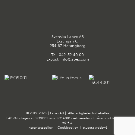
Svenska Labex AB
Ekslingan 6,
254 67 Helsingborg
Tel:
042-32 40 00
E-post:
info@labex.com
© 2019-2026
|
Labex AB
|
Alla rättigheter förbehålles
LABEX-bolagen är ISO9001 och ISO14001 certifierade och våra produkter är CE-
märkta.
Integritetspolicy
|
Cookiepolicy
|
plucera
webbyrå