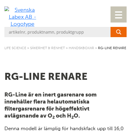
LIFE SCIENCE
>
SÄKERHET & RENHET
>
HANDSKBOXAR
>
RG-LINE RENARE
RG-LINE RENARE
RG-Line är en inert gasrenare som
innehåller flera helautomatiska
filtergasrenare för högeffektivt
avlägsnande av O
och H
O.
2
2
Denna modell är lämplig för handskfack upp till 16,0