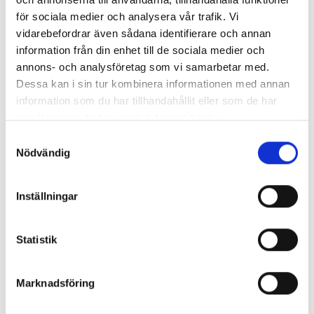
för sociala medier och analysera vår trafik. Vi
vidarebefordrar även sådana identifierare och annan
KONTAKTA OSS HÄR
information från din enhet till de sociala medier och
annons- och analysföretag som vi samarbetar med.
Dessa kan i sin tur kombinera informationen med annan
information som du har tillhandahållit eller som de har
samlat in när du har använt deras tjänster.
Samtyckesval
Nödvändig
Inställningar
Statistik
LIKNANDE PRODUKTER
Marknadsföring