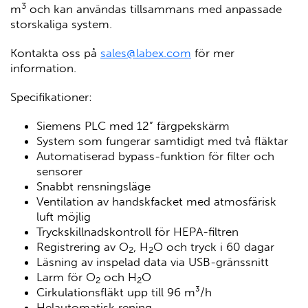
3
m
och kan användas tillsammans med anpassade
storskaliga system.
Kontakta oss på
sales@labex.com
för mer
information.
Specifikationer:
Siemens PLC med 12” färgpekskärm
System som fungerar samtidigt med två fläktar
Automatiserad bypass-funktion för filter och
sensorer
Snabbt rensningsläge
Ventilation av handskfacket med atmosfärisk
luft möjlig
Tryckskillnadskontroll för HEPA-filtren
Registrering av O
, H
O och tryck i 60 dagar
2
2
Läsning av inspelad data via USB-gränssnitt
Larm för O
och H
O
2
2
Cirkulationsfläkt upp till 96 m³/h
Helautomatisk rening