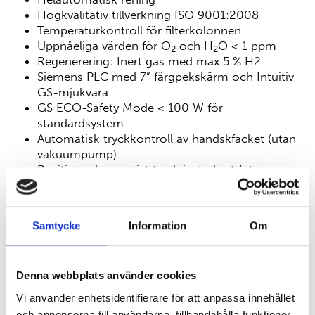
Högkvalitativ tillverkning ISO 9001:2008
Temperaturkontroll för filterkolonnen
Uppnåeliga värden för O
och H
O < 1 ppm
2
2
Regenerering: Inert gas med max 5 % H2
Siemens PLC med 7” färgpekskärm och Intuitiv
GS-mjukvara
GS ECO-Safety Mode < 100 W för
standardsystem
Automatisk tryckkontroll av handskfacket (utan
vakuumpump)
Positivt och negativt tryck justerbart (utan
vakuumpump)
Helautomatisk rening och regenerering
Cirkulationsfläkten är vibrationsdämpad, nästan
Samtycke
Information
Om
ljudlös
Alla reningssystem fungerar utan ytterligare
vattenkylning!
Denna webbplats använder cookies
Vi använder enhetsidentifierare för att anpassa innehållet
och annonserna till användarna, tillhandahålla funktioner