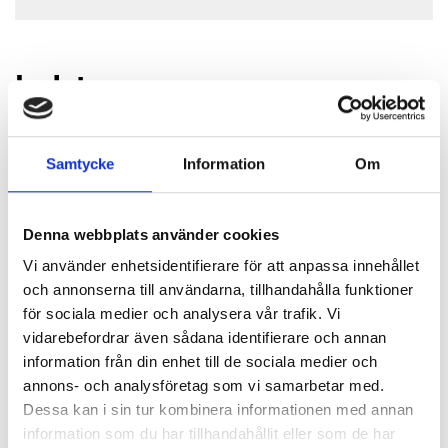
Isolatorer
Samtycke
Information
Om
Isolatorer är förseglade
inneslutningssystem utformade för
Denna webbplats använder cookies
optimalt användar- och produktskydd,
Vi använder enhetsidentifierare för att anpassa innehållet
särskilt vid hantering av aktiva
och annonserna till användarna, tillhandahålla funktioner
farmaceutiska ingredienser, giftig
för sociala medier och analysera vår trafik. Vi
substans och kemikalier. Används i
vidarebefordrar även sådana identifierare och annan
farmaceutisk forskning, utveckling och
information från din enhet till de sociala medier och
produktion, isolatorer ger en högre
annons- och analysföretag som vi samarbetar med.
säkerhetsnivå än biosäkerhetsskåp.
Dessa kan i sin tur kombinera informationen med annan
Labex samarbetar med GS Glovebox
information som du har tillhandahållit eller som de har