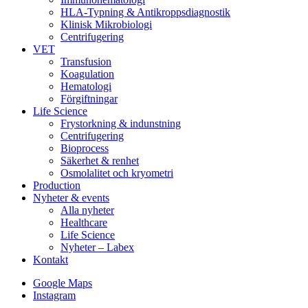
HLA-Typning & Antikroppsdiagnostik
Klinisk Mikrobiologi
Centrifugering
VET
Transfusion
Koagulation
Hematologi
Förgiftningar
Life Science
Frystorkning & indunstning
Centrifugering
Bioprocess
Säkerhet & renhet
Osmolalitet och kryometri
Production
Nyheter & events
Alla nyheter
Healthcare
Life Science
Nyheter – Labex
Kontakt
Google Maps
Instagram