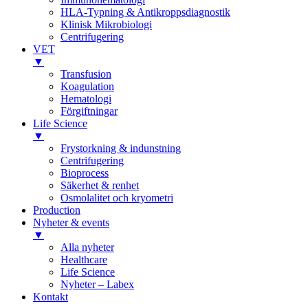
HLA-Typning & Antikroppsdiagnostik
Klinisk Mikrobiologi
Centrifugering
VET
▼
Transfusion
Koagulation
Hematologi
Förgiftningar
Life Science
▼
Frystorkning & indunstning
Centrifugering
Bioprocess
Säkerhet & renhet
Osmolalitet och kryometri
Production
Nyheter & events
▼
Alla nyheter
Healthcare
Life Science
Nyheter – Labex
Kontakt