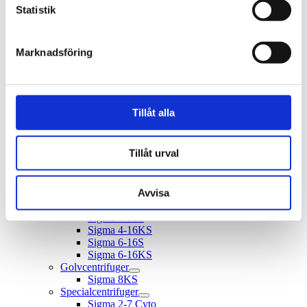
Centrifugering
Statistik
Mikrocentrifuger
Sigma 1-14
Sigma 1-14K
Marknadsföring
Sigma 1-16
Sigma 1-16K
Bänkcentrifuger
Sigma 1-7
Sigma 2-7
Tillåt alla
Sigma 2-16KL
Sigma 3-16T
Sigma 3-17KT
Tillåt urval
Sigma 3-16L
Sigma 3-16KL
Sigma 3-18KS
Avvisa
Sigma 4-5L
Sigma 4-5KL
Sigma 4-16S
Sigma 4-16KS
Sigma 6-16S
Sigma 6-16KS
Golvcentrifuger
Sigma 8KS
Specialcentrifuger
Sigma 2-7 Cyto