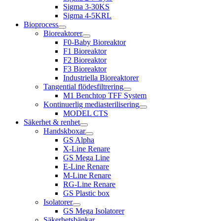
Sigma 3-30KS
Sigma 4-5KRL
Bioprocess
Bioreaktorer
F0-Baby Bioreaktor
F1 Bioreaktor
F2 Bioreaktor
F3 Bioreaktor
Industriella Bioreaktorer
Tangential flödesfiltrering
M1 Benchtop TFF System
Kontinuerlig mediasterilisering
MODEL CTS
Säkerhet & renhet
Handskboxar
GS Alpha
X-Line Renare
GS Mega Line
E-Line Renare
M-Line Renare
RG-Line Renare
GS Plastic box
Isolatorer
GS Mega Isolatorer
Säkerhetsbänkar