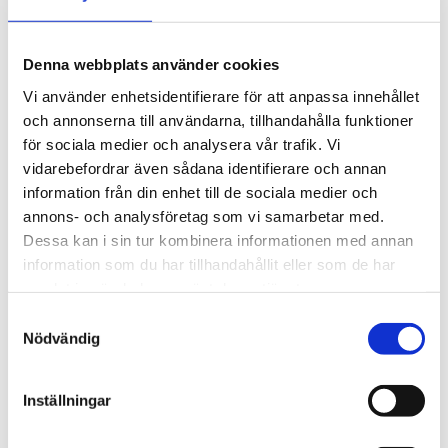
Alpha 1-4 2-4 LSCbasic
Alpha 1-4 2-4 LSC Plus
Alpha 3-4 Solvent
Beta 1-8 2-8 LSC Basic
Denna webbplats använder cookies
Beta 1-8 2-8 LSC Plus
Vi använder enhetsidentifierare för att anpassa innehållet
Delta 2-24 LSC Plus
Gamma 2-16 LSC Plus
och annonserna till användarna, tillhandahålla funktioner
Pilotfrystorkar
för sociala medier och analysera vår trafik. Vi
Epsilon 1-4 2-4 LSC Plus
vidarebefordrar även sådana identifierare och annan
Epsilon 2-6 LSC Plus
Epsilon 2-10 LSC Plus
information från din enhet till de sociala medier och
Produktionsfrystorkar
annons- och analysföretag som vi samarbetar med.
Enkammarsystem
Dessa kan i sin tur kombinera informationen med annan
Tvåkammarsystem
Frystorkningstillbehör
information som du har tillhandahållit eller som de har
Lyoprotect
samlat in när du har använt deras tjänster.
Skalfrysar & filterflaskor
Vakuumpumpar
Samtyckesval
Vialer & stoppers
Nödvändig
Indunstare
RVC 2-18 CD plus
RVC 2-18 HCI
Inställningar
RVC 2-25 CD plus
RVC 2-33 CD plus
RVC 2-33 IR