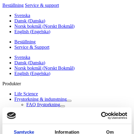
Beställning
Service & support
Svenska
Dansk
(
Danska
)
Norsk bokmål
(
Norskt Bokmål
)
English
(
Engelska
)
Beställning
Service & Support
Svenska
Dansk
(
Danska
)
Norsk bokmål
(
Norskt Bokmål
)
English
(
Engelska
)
Produkter
Life Science
Frystorkning & indunstning
FAQ frystorkning
Vad är frystorkning?
Workshops i frystorkning
Aseptisk frystorkning
Laboratoriefrystorkar
Alpha 1-2 LSC basic
Samtycke
Information
Om