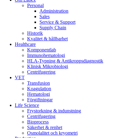
Personal
Administration
Sales
Service & Support
Supply Chain
Historik
Kvalitet & hållbarhet
Healthcare
Komponentlab
Immunohematologi
HLA-Typning & Antikroppsdiagnostik
Klinisk Mikrobiologi
Centrifugering
VET
Transfusion
Koagulation
Hematologi
Förgiftningar
Life Science
Frystorkning & indunstning
Centrifugering
Bioprocess
Säkerhet & renhet
Osmolalitet och kryometri