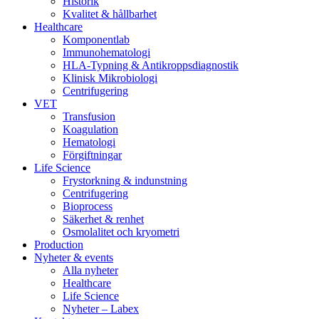
Historik
Kvalitet & hållbarhet
Healthcare
Komponentlab
Immunohematologi
HLA-Typning & Antikroppsdiagnostik
Klinisk Mikrobiologi
Centrifugering
VET
Transfusion
Koagulation
Hematologi
Förgiftningar
Life Science
Frystorkning & indunstning
Centrifugering
Bioprocess
Säkerhet & renhet
Osmolalitet och kryometri
Production
Nyheter & events
Alla nyheter
Healthcare
Life Science
Nyheter – Labex