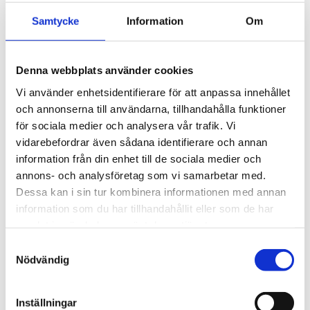
Alpha 1-4 2-4 LSCbasic
Alpha 1-4 2-4 LSC Plus
Samtycke
Information
Om
Alpha 3-4 Solvent
Beta 1-8 2-8 LSC Basic
Beta 1-8 2-8 LSC Plus
Delta 2-24 LSC Plus
Denna webbplats använder cookies
Gamma 2-16 LSC Plus
Vi använder enhetsidentifierare för att anpassa innehållet
Pilotfrystorkar
Epsilon 1-4 2-4 LSC Plus
och annonserna till användarna, tillhandahålla funktioner
Epsilon 2-6 LSC Plus
för sociala medier och analysera vår trafik. Vi
Epsilon 2-10 LSC Plus
vidarebefordrar även sådana identifierare och annan
Produktionsfrystorkar
Enkammarsystem
information från din enhet till de sociala medier och
Tvåkammarsystem
annons- och analysföretag som vi samarbetar med.
Frystorkningstillbehör
Dessa kan i sin tur kombinera informationen med annan
Lyoprotect
Skalfrysar & filterflaskor
information som du har tillhandahållit eller som de har
Vakuumpumpar
samlat in när du har använt deras tjänster.
Vialer & stoppers
Indunstare
Samtyckesval
RVC 2-18 CD plus
Nödvändig
RVC 2-18 HCI
RVC 2-25 CD plus
RVC 2-33 CD plus
Inställningar
RVC 2-33 IR