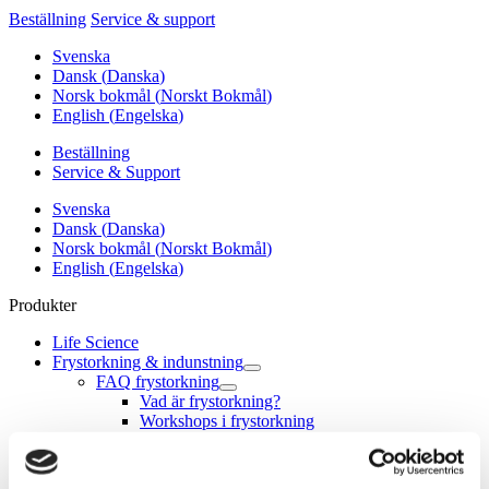
Beställning
Service & support
Svenska
Dansk
(
Danska
)
Norsk bokmål
(
Norskt Bokmål
)
English
(
Engelska
)
Beställning
Service & Support
Svenska
Dansk
(
Danska
)
Norsk bokmål
(
Norskt Bokmål
)
English
(
Engelska
)
Produkter
Life Science
Frystorkning & indunstning
FAQ frystorkning
Vad är frystorkning?
Workshops i frystorkning
Aseptisk frystorkning
Laboratoriefrystorkar
Alpha 1-2 LSC basic