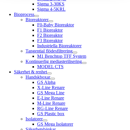
Sigma 3-30KS
Sigma 4-5KRL
Bioprocess
Bioreaktorer
F0-Baby Bioreaktor
F1 Bioreaktor
F2 Bioreaktor
F3 Bioreaktor
Industriella Bioreaktorer
Tangential flödesfiltrering
M1 Benchtop TFF System
Kontinuerlig mediasterilisering
MODEL CTS
Säkerhet & renhet
Handskboxar
GS Alpha
X-Line Renare
GS Mega Line
E-Line Renare
M-Line Renare
RG-Line Renare
GS Plastic box
Isolatorer
GS Mega Isolatorer
Säkerhetsbänkar