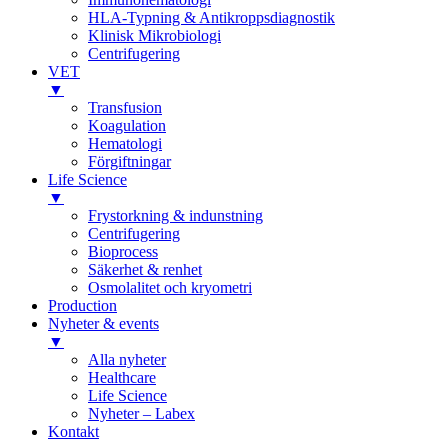
HLA-Typning & Antikroppsdiagnostik
Klinisk Mikrobiologi
Centrifugering
VET
▼
Transfusion
Koagulation
Hematologi
Förgiftningar
Life Science
▼
Frystorkning & indunstning
Centrifugering
Bioprocess
Säkerhet & renhet
Osmolalitet och kryometri
Production
Nyheter & events
▼
Alla nyheter
Healthcare
Life Science
Nyheter – Labex
Kontakt