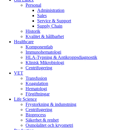
Personal
Administration
Sales
Service & Support
Supply Chain
Historik
Kvalitet & hållbarhet
Healthcare
Komponentlab
Immunohematologi
HLA-Typning & Antikroppsdiagnostik
Klinisk Mikrobiologi
Centrifugering
VET
Transfusion
Koagulation
Hematologi
Förgiftningar
Life Science
Frystorkning & indunstning
Centrifugering
Bioprocess
Säkerhet & renhet
Osmolalitet och kryometri